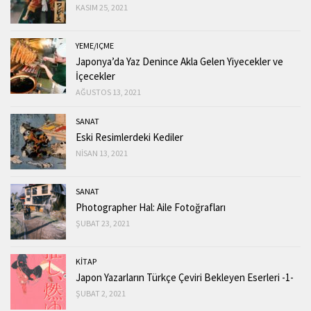
KASIM 25, 2021
YEME/IÇME
Japonya’da Yaz Denince Akla Gelen Yiyecekler ve
İçecekler
AĞUSTOS 13, 2021
SANAT
Eski Resimlerdeki Kediler
NISAN 13, 2021
SANAT
Photographer Hal: Aile Fotoğrafları
ŞUBAT 23, 2021
KİTAP
Japon Yazarların Türkçe Çeviri Bekleyen Eserleri -1-
ŞUBAT 2, 2021