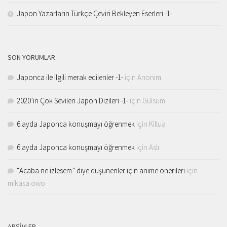
Japon Yazarların Türkçe Çeviri Bekleyen Eserleri -1-
SON YORUMLAR
Japonca ile ilgili merak edilenler -1-
için
Anonim
2020’in Çok Sevilen Japon Dizileri -1-
için
Gülsüm
6 ayda Japonca konuşmayı öğrenmek
için
Killua
6 ayda Japonca konuşmayı öğrenmek
için
Aslı
“Acaba ne izlesem” diye düşünenler için anime önerileri
için
mikasa owo
ARŞIVLER