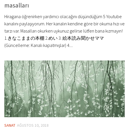
masalları
Hiragana öğrenirken yardımcı olacağını düşündüğüm 5 Youtube
kanalını paylaşıyorum. Her kanalın kendine göre bir okuma hızı ve
tarzı var. Masalları okurken uykunuz gelirse lütfen bana kızmayın!
1.きなこままの本棚 2.めい 3. 絵本読み聞かせママ
(Güncelleme: Kanalı kapatmışlar) 4....
SANAT
AĞUSTOS 10, 2018