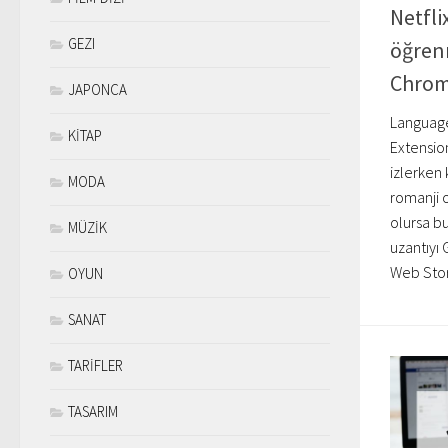
Netfli
GEZI
öğren
Chrom
JAPONCA
Language
KİTAP
Extension
izlerken 
MODA
romanji 
olursa bu
MÜZİK
uzantıy
Web Store
OYUN
SANAT
TARİFLER
TASARIM