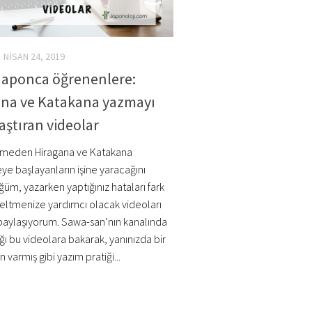
NISAN 24, 2019
Japonca öğrenenlere:
ana ve Katakana yazmayı
aştıran videolar
tmeden Hiragana ve Katakana
e başlayanların işine yaracağını
üm, yazarken yaptığınız hataları fark
eltmenize yardımcı olacak videoları
paylaşıyorum. Sawa-san’nın kanalında
ğı bu videolara bakarak, yanınızda bir
varmış gibi yazım pratiği...