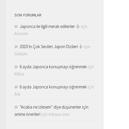
SON YORUMLAR
Japonca ile ilgili merak edilenler -1-
için
Anonim
2020’in Çok Sevilen Japon Dizileri -1-
için
Gülsüm
6 ayda Japonca konuşmayı öğrenmek
için
Killua
6 ayda Japonca konuşmayı öğrenmek
için
Aslı
“Acaba ne izlesem” diye düşünenler için
anime önerileri
için
mikasa owo