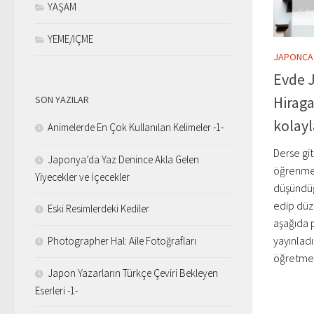
YAŞAM
YEME/IÇME
JAPONCA
Evde 
Hirag
SON YAZILAR
kolayl
Animelerde En Çok Kullanılan Kelimeler -1-
Derse gi
Japonya’da Yaz Denince Akla Gelen
öğrenmey
Yiyecekler ve İçecekler
düşündüğ
edip düz
Eski Resimlerdeki Kediler
aşağıda 
yayınladı
Photographer Hal: Aile Fotoğrafları
öğretmen 
Japon Yazarların Türkçe Çeviri Bekleyen
Eserleri -1-