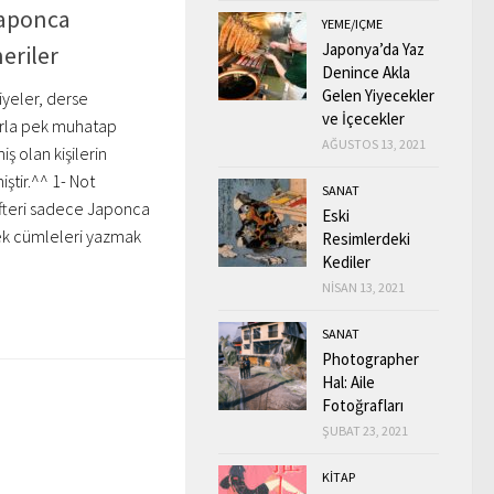
Japonca
YEME/IÇME
Japonya’da Yaz
eriler
Denince Akla
Gelen Yiyecekler
iyeler, derse
ve İçecekler
arla pek muhatap
AĞUSTOS 13, 2021
 olan kişilerin
tir.^^ 1- Not
SANAT
efteri sadece Japonca
Eski
rnek cümleleri yazmak
Resimlerdeki
Kediler
NISAN 13, 2021
SANAT
Photographer
Hal: Aile
Fotoğrafları
ŞUBAT 23, 2021
KİTAP