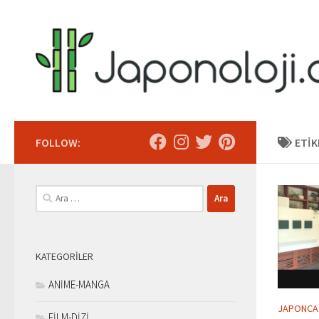
Skip to content
FOLLOW:
ETIK
Arama:
KATEGORILER
ANİME-MANGA
JAPONCA
FİLM-DİZİ