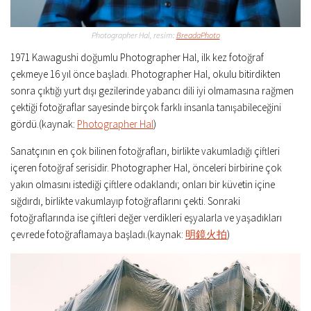
Photographer Hal, resim:
BreadaPhoto
1971 Kawagushi doğumlu Photographer Hal, ilk kez fotoğraf
çekmeye 16 yıl önce başladı. Photographer Hal, okulu bitirdikten
sonra çıktığı yurt dışı gezilerinde yabancı dili iyi olmamasına rağmen
çektiği fotoğraflar sayesinde birçok farklı insanla tanışabileceğini
gördü.(kaynak:
Photographer Hal
)
Sanatçının en çok bilinen fotoğrafları, birlikte vakumladığı çiftleri
içeren fotoğraf serisidir. Photographer Hal, önceleri birbirine çok
yakın olmasını istediği çiftlere odaklandı; onları bir küvetin içine
sığdırdı, birlikte vakumlayıp fotoğraflarını çekti. Sonraki
fotoğraflarında ise çiftleri değer verdikleri eşyalarla ve yaşadıkları
çevrede fotoğraflamaya başladı.(kaynak:
明鏡火拍
)