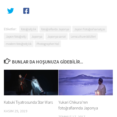
Etiketler:
fotoğrafçılık
fotoğraflarda Japonya
Japon Fotoğraf sanatçısı
Japon fotoğrafçı
Japonya
Japonya sanat
Lensculture ödülleri
modern fotoğrafçılık
Photographer Hal
BUNLAR DA HOŞUNUZA GIDEBILIR...
Kabuki Tiyatrosunda Star Wars
Yukari Chikura’nın
fotoğraflarında Japonya
KASIM 29, 2019
TEMMUZ 17, 2017