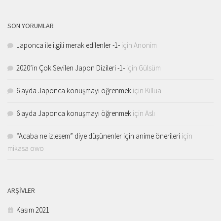
SON YORUMLAR
Japonca ile ilgili merak edilenler -1-
için
Anonim
2020’in Çok Sevilen Japon Dizileri -1-
için
Gülsüm
6 ayda Japonca konuşmayı öğrenmek
için
Killua
6 ayda Japonca konuşmayı öğrenmek
için
Aslı
“Acaba ne izlesem” diye düşünenler için anime önerileri
için
mikasa owo
ARŞIVLER
Kasım 2021