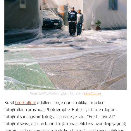
Nezu Family, Photographer Hal, resim:
LensCulture
Bu yıl
LensCulture
ödüllerini seçen jürinin dikkatini çeken
fotoğrafların arasında, Photographer Hal ismiyle bilinen Japon
fotoğraf sanatçısının fotoğraf serisi de yer aldı. “Fresh Love All”
fotoğraf serisi, zıtlıkları barındırdığı: rahatsızlık hissi uyandırıp şaşırttığı
gibi bir arada olmaya ve çevreyle kurulan bağlara da yer verdiği için