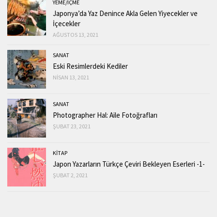
YEME/IÇME
Japonya’da Yaz Denince Akla Gelen Yiyecekler ve
İçecekler
AĞUSTOS 13, 2021
SANAT
Eski Resimlerdeki Kediler
NISAN 13, 2021
SANAT
Photographer Hal: Aile Fotoğrafları
ŞUBAT 23, 2021
KİTAP
Japon Yazarların Türkçe Çeviri Bekleyen Eserleri -1-
ŞUBAT 2, 2021