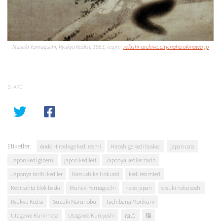
Muneki Yamaguchi, Ryukyu Kedisi, 1963, resim:
rekishi-archive.city.naha.okinawa.jp
SHARE
Etiketler:
Ando Hiroshige kedi resmi
Hiroshige kedi baskısı
japan cats
Japon kedi gizemi
japon kedileri
Japonya kediler tarih
Japonya tarihi kediler
Katsushika Hokusai
kedi resimleri
Kedi tahta blok baskı
Muneki Yamaguchi
neko japan
otsuki neko soshi
Ryukyu Kedisi
Suzuki Narunobu
Tachibana Morikuni
Utagawa Kunimasa
Utagawa Kuniyoshi
ねこ
猫