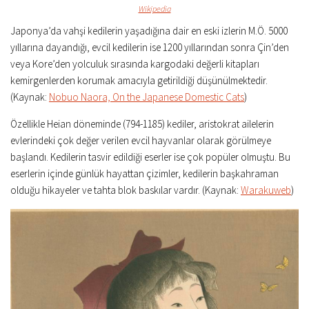
Wikipedia
Japonya’da vahşi kedilerin yaşadığına dair en eski izlerin M.Ö. 5000
yıllarına dayandığı, evcil kedilerin ise 1200 yıllarından sonra Çin’den
veya Kore’den yolculuk sırasında kargodaki değerli kitapları
kemirgenlerden korumak amacıyla getirildiği düşünülmektedir.
(Kaynak:
Nobuo Naora, On the Japanese Domestic Cats
)
Özellikle Heian döneminde (794-1185) kediler, aristokrat ailelerin
evlerindeki çok değer verilen evcil hayvanlar olarak görülmeye
başlandı. Kedilerin tasvir edildiği eserler ise çok popüler olmuştu. Bu
eserlerin içinde günlük hayattan çizimler, kedilerin başkahraman
olduğu hikayeler ve tahta blok baskılar vardır. (Kaynak:
Warakuweb
)