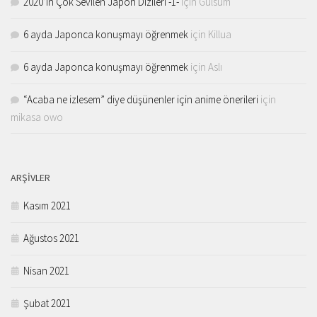
2020’in Çok Sevilen Japon Dizileri -1-
için
Gülsüm
6 ayda Japonca konuşmayı öğrenmek
için
Killua
6 ayda Japonca konuşmayı öğrenmek
için
Aslı
“Acaba ne izlesem” diye düşünenler için anime önerileri
için
mikasa owo
ARŞIVLER
Kasım 2021
Ağustos 2021
Nisan 2021
Şubat 2021