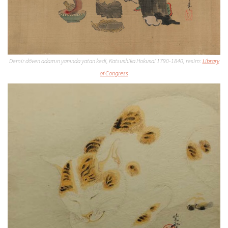
Demir döven adamın yanında yatan kedi, Katsushika Hokusai 1790-1840, resim:
Library
of Congress