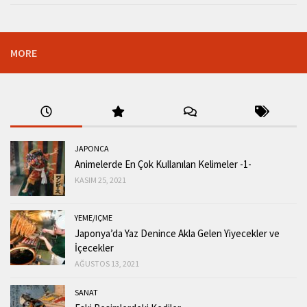
MORE
JAPONCA
Animelerde En Çok Kullanılan Kelimeler -1-
KASIM 25, 2021
YEME/IÇME
Japonya’da Yaz Denince Akla Gelen Yiyecekler ve
İçecekler
AĞUSTOS 13, 2021
SANAT