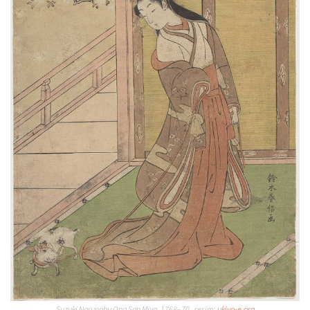
Suzuki Narunobu Ona San Miya, 1768–70 , resim:
ukiyo-e.org