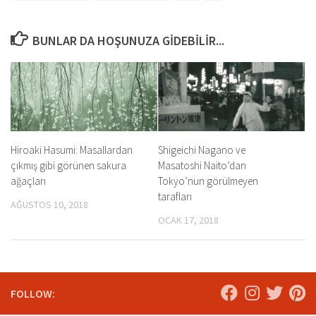
BUNLAR DA HOŞUNUZA GIDEBILIR...
Hiroaki Hasumi: Masallardan
Shigeichi Nagano ve
çıkmış gibi görünen sakura
Masatoshi Naito’dan
ağaçları
Tokyo’nun görülmeyen
tarafları
AĞUSTOS 10, 2018
OCAK 17, 2018
FOLLOW: