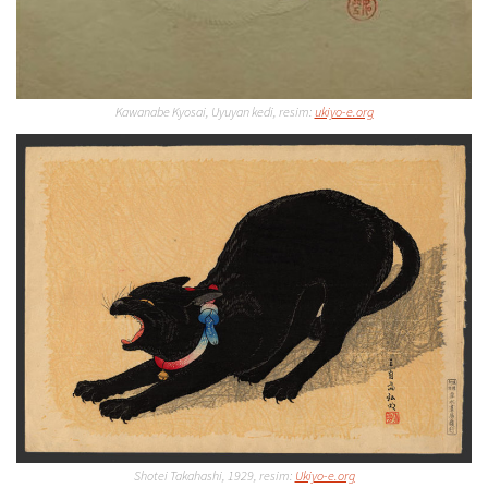
Kawanabe Kyosai, Uyuyan kedi, resim:
ukiyo-e.org
Shotei Takahashi, 1929, resim:
Ukiyo-e.org