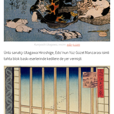
Kuniyoshi Utagawa, resim:
edo-g.com
Ünlü sanatçı Utagawa Hiroshige, Edo’nun Yüz Güzel Manzarası isimli
tahta blok baskı eserlerinde kedilere de yer vermişti.