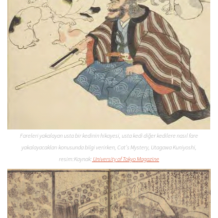
Fareleri yakalayan usta bir kedinin hikayesi, usta kedi diğer kedilere nasıl fare
yakalayacakları konusunda bilgi verirken, Cat’s Mystery, Utagawa Kuniyoshi,
resim:Kaynak:
University of Tokyo Magazine