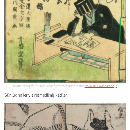
Izumi Yanagida, bir klasik edebiyat eserinden resim:
www.wul.waseda.ac.jp
Günlük halleriyle resmedilmiş kediler: