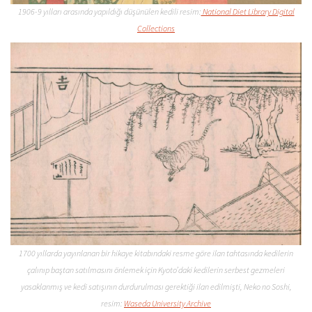
1906-9 yılları arasında yapıldığı düşünülen kedili resim:
National Diet Library Digital
Collections
1700 yıllarda yayınlanan bir hikaye kitabındaki resme göre ilan tahtasında kedilerin
çalınıp baştan satılmasını önlemek için Kyoto’daki kedilerin serbest gezmeleri
yasaklanmış ve kedi satışının durdurulması gerektiği ilan edilmişti, Neko no Soshi,
resim:
Waseda University Archive