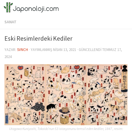
Skip to content
SANAT
Eski Resimlerdeki Kediler
YAZAR:
SVNCH
· YAYIMLANMIŞ
NISAN 13, 2021
· GÜNCELLENDI
TEMMUZ 17,
2024
Utagawa Kuniyoshi, Tokaido’nun 53 istasyonunu temsil eden kediler, 1847 , resim: