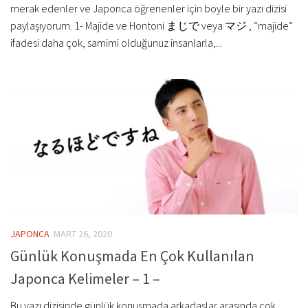
merak edenler ve Japonca öğrenenler için böyle bir yazı dizisi
paylaşıyorum. 1- Majide ve Hontoni まじで veya マジ , “majide”
ifadesi daha çok, samimi olduğunuz insanlarla,...
JAPONCA
MART 26, 2020
Günlük Konuşmada En Çok Kullanılan
Japonca Kelimeler – 1 –
Bu yazı dizisinde günlük konuşmada arkadaşlar arasında çok