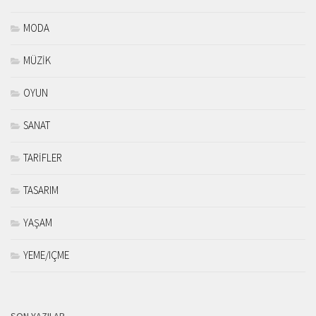
MODA
MÜZİK
OYUN
SANAT
TARİFLER
TASARIM
YAŞAM
YEME/IÇME
SON YAZILAR