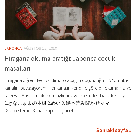
JAPONCA
AĞUSTOS 15, 2018
Hiragana okuma pratiği: Japonca çocuk
masalları
Hiragana öğrenirken yardımcı olacağını düşündüğüm 5 Youtube
kanalını paylaşıyorum. Her kanalın kendine göre bir okuma hızı ve
tarzı var. Masalları okurken uykunuz gelirse lütfen bana kızmayın!
1.きなこままの本棚 2.めい 3. 絵本読み聞かせママ
(Güncelleme: Kanalı kapatmışlar) 4....
Sonraki sayfa »