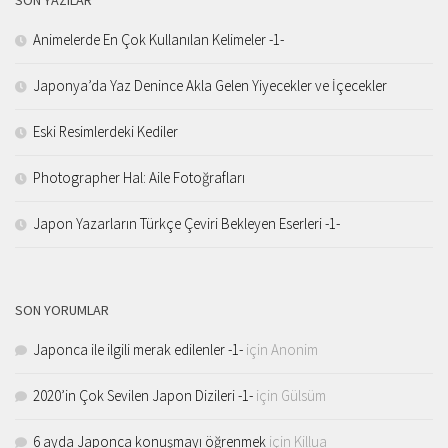
Animelerde En Çok Kullanılan Kelimeler -1-
Japonya’da Yaz Denince Akla Gelen Yiyecekler ve İçecekler
Eski Resimlerdeki Kediler
Photographer Hal: Aile Fotoğrafları
Japon Yazarların Türkçe Çeviri Bekleyen Eserleri -1-
SON YORUMLAR
Japonca ile ilgili merak edilenler -1-
için
Anonim
2020’in Çok Sevilen Japon Dizileri -1-
için
Gülsüm
6 ayda Japonca konuşmayı öğrenmek
için
Killua