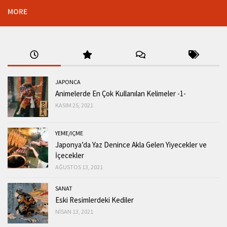
MORE
JAPONCA
Animelerde En Çok Kullanılan Kelimeler -1-
KASIM 25, 2021
YEME/IÇME
Japonya’da Yaz Denince Akla Gelen Yiyecekler ve
İçecekler
AĞUSTOS 13, 2021
SANAT
Eski Resimlerdeki Kediler
NISAN 13, 2021