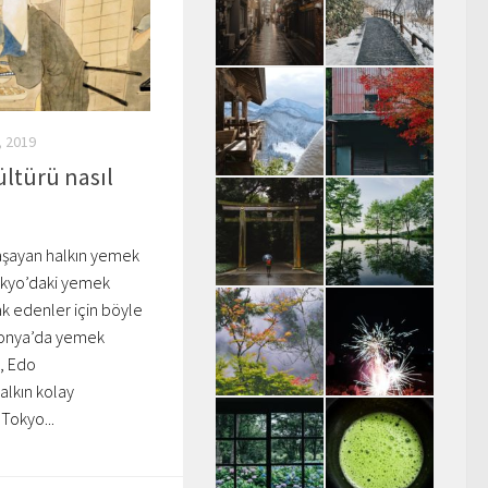
, 2019
ltürü nasıl
aşayan halkın yemek
Tokyo’daki yemek
k edenler için böyle
aponya’da yemek
, Edo
alkın kolay
Tokyo...