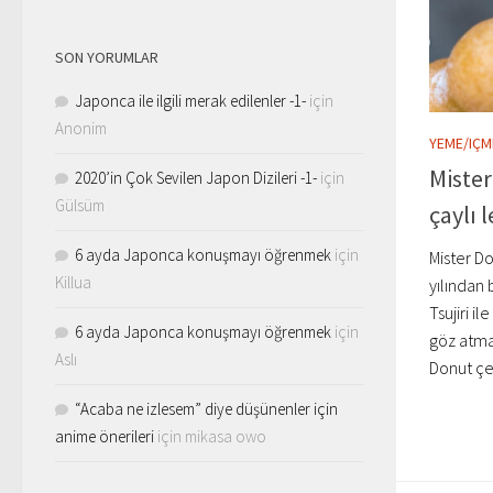
SON YORUMLAR
Japonca ile ilgili merak edilenler -1-
için
Anonim
YEME/IÇM
Mister
2020’in Çok Sevilen Japon Dizileri -1-
için
Gülsüm
çaylı 
6 ayda Japonca konuşmayı öğrenmek
için
Mister Do
Killua
yılından
Tsujiri il
6 ayda Japonca konuşmayı öğrenmek
için
göz atmak
Aslı
Donut çeş
“Acaba ne izlesem” diye düşünenler için
anime önerileri
için
mikasa owo