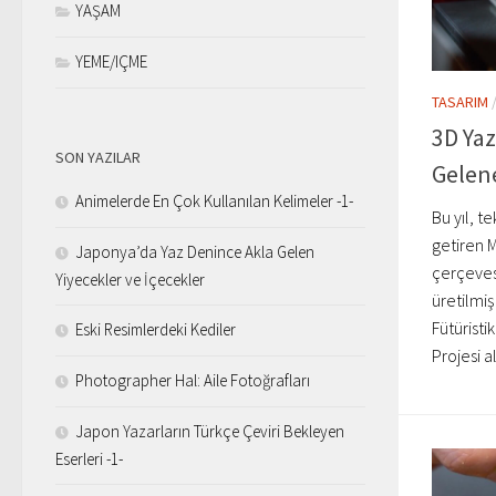
YAŞAM
YEME/IÇME
TASARIM
3D Yaz
SON YAZILAR
Gelene
Animelerde En Çok Kullanılan Kelimeler -1-
Bu yıl, te
getiren 
Japonya’da Yaz Denince Akla Gelen
çerçevesi
Yiyecekler ve İçecekler
üretilmiş
Fütüristi
Eski Resimlerdeki Kediler
Projesi al
Photographer Hal: Aile Fotoğrafları
Japon Yazarların Türkçe Çeviri Bekleyen
Eserleri -1-