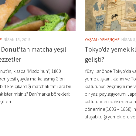
E
NISAN 15, 2019
YAŞAM
/
YEME/IÇME
NISAN 5
 Donut’tan matcha yeşil
Tokyo’da yemek kü
lezzetler
gelişti?
nut’ın, kısaca “Misdo’nun”, 1860
Yüzyıllar önce Tokyo’da y
 beri yeşil çayda markalaşmış Gion
yeme alışkanlıklarını ve 
e birlikte çıkardığı matchalı tatlılara bir
kültürünün geçmişini mera
 ister misiniz? Danimarka börekleri:
bir yazı paylaşıyorum. J
itleri:
kültüründen bahsederken
dönemine(1603 – 1868), h
ulaşabildiği yemeklere ve 