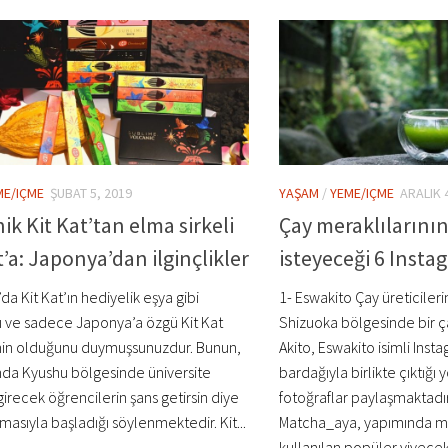
ME/IÇME
ŞUBAT 5, 2019
YAŞAM
/
YEME/IÇME
ARALIK 
ik Kit Kat’tan elma sirkeli
Çay meraklılarını
t’a: Japonya’dan ilginçlikler
isteyeceği 6 Insta
a Kit Kat’ın hediyelik eşya gibi
1- Eswakito Çay üreticiler
nı ve sadece Japonya’a özgü Kit Kat
Shizuoka bölgesinde bir ç
inin olduğunu duymuşsunuzdur. Bunun,
Akito, Eswakito isimli Ins
ında Kyushu bölgesinde üniversite
bardağıyla birlikte çıktığı
girecek öğrencilerin şans getirsin diye
fotoğraflar paylaşmaktadı
lmasıyla başladığı söylenmektedir. Kit...
Matcha_aya, yapımında ma
kullanılan popüler yiyecek.