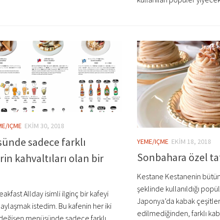
ME/IÇME
EKIM 30, 2018
ünde sadece farklı
YEME/IÇME
EKIM 18, 2018
Sonbahara özel tat
rin kahvaltıları olan bir
Kestane Kestanenin bütün
şeklinde kullanıldığı popüle
akfast Allday isimli ilginç bir kafeyi
Japonya’da kabak çeşitleri
paylaşmak istedim. Bu kafenin her iki
edilmediğinden, farklı kaba
 değişen menüsünde sadece farklı