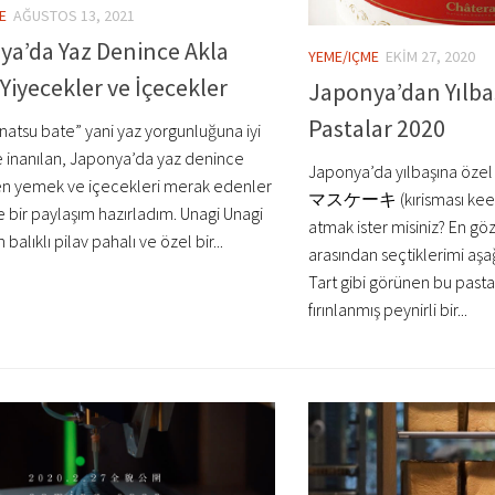
E
AĞUSTOS 13, 2021
ya’da Yaz Denince Akla
YEME/IÇME
EKIM 27, 2020
Yiyecekler ve İçecekler
Japonya’dan Yılba
Pastalar 2020
su bate” yani yaz yorgunluğuna iyi
e inanılan, Japonya’da yaz denince
Japonya’da yılbaşına öze
en yemek ve içecekleri merak edenler
マスケーキ (kırisması keeki)
e bir paylaşım hazırladım. Unagi Unagi
atmak ister misiniz? En göz
 balıklı pilav pahalı ve özel bir...
arasından seçtiklerimi aşa
Tart gibi görünen bu pasta
fırınlanmış peynirli bir...