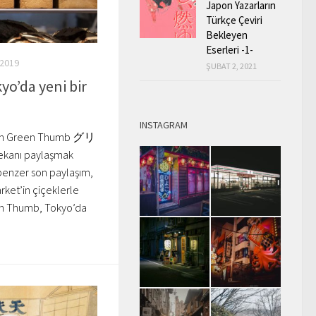
Japon Yazarların
Türkçe Çeviri
Bekleyen
Eserleri -1-
 2019
ŞUBAT 2, 2021
o’da yeni bir
INSTAGRAM
ılan Green Thumb グリ
ekanı paylaşmak
benzer son paylaşım,
ket’in çiçeklerle
een Thumb, Tokyo’da