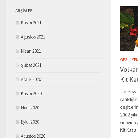
ARŞIVLER
Kasım 2021
Ağustos 2021
Nisan 2021
GEZI
/
YE
Şubat 2021
Volkan
Kit Ka
Aralık 2020
Japonya’d
Kasım 2020
satıldığı
çeşitler
Ekim 2020
2002 yıl
Eylül 2020
sınavına 
Kit Kat a
Ağustos 2020