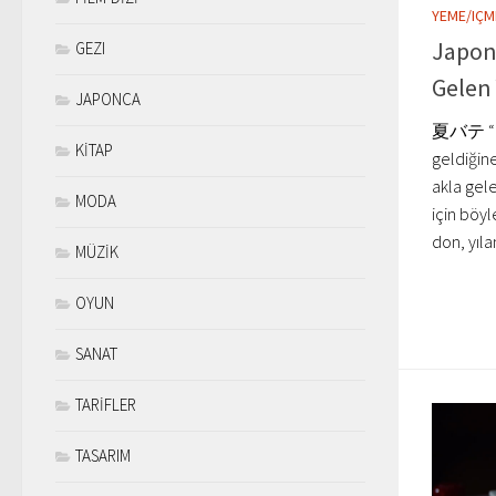
YEME/IÇM
Japon
GEZI
Gelen 
JAPONCA
夏バテ “nat
KİTAP
geldiğin
akla gel
MODA
için böyl
don, yılan
MÜZİK
OYUN
SANAT
TARİFLER
TASARIM