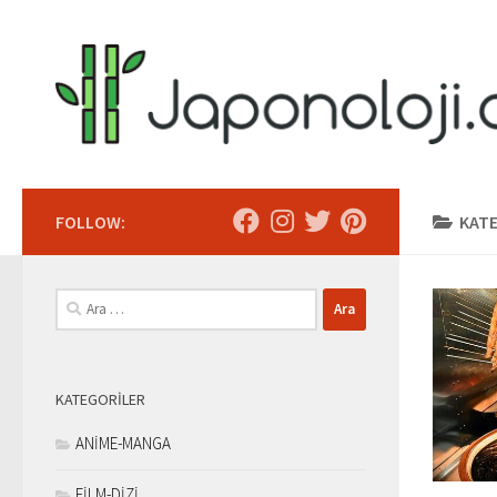
Skip to content
FOLLOW:
KAT
Arama:
KATEGORILER
ANİME-MANGA
FİLM-DİZİ