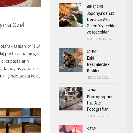
YEME/IÇME
Japonya’da Yaz
Denince Akla
şına Özel
Gelen Yiyecekler
ve İçecekler
AĞUSTOS 13, 2021
l olarak satılan クリス
SANAT
 pastalarına bir göz
Eski
 alıcı pastaların
Resimlerdeki
ğıda paylaşıyorum: 1-
Kediler
nın içinde pasta keki,
NISAN 13, 2021
SANAT
Photographer
Hal: Aile
Fotoğrafları
ŞUBAT 23, 2021
KİTAP