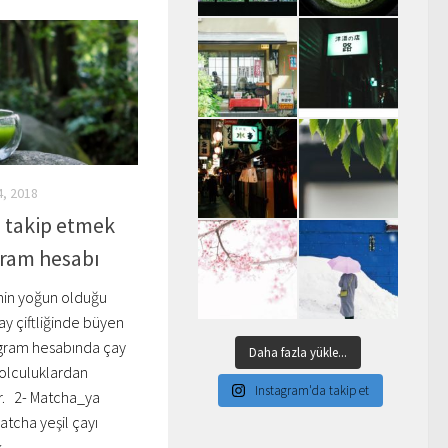
4, 2018
n takip etmek
gram hesabı
inin yoğun olduğu
ay çiftliğinde büyen
tagram hesabında çay
Daha fazla yükle...
 yolculuklardan
Instagram'da takip et
r. 2- Matcha_ya
tcha yeşil çayı
..