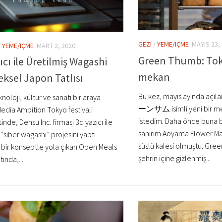
GEZI
/
YEME/IÇME
MAYIS 23,
/
YEME/IÇME
MART 2, 2020
Green Thumb: Toky
ıcı ile Üretilmiş Wagashi
mekan
ksel Japon Tatlısı
Bu kez, mayıs ayında aç
knoloji, kültür ve sanatı bir araya
ーンサム isimli yeni bir m
Media Ambition Tokyo festivali
istedim. Daha önce buna 
nde, Densu Inc. firması 3d yazıcı ile
sanırım Aoyama Flower Mar
 “siber wagashi” projesini yaptı.
süslü kafesi olmuştu. Gr
k bir konseptle yola çıkan Open Meals
şehrin içine gizlenmiş...
tında,...