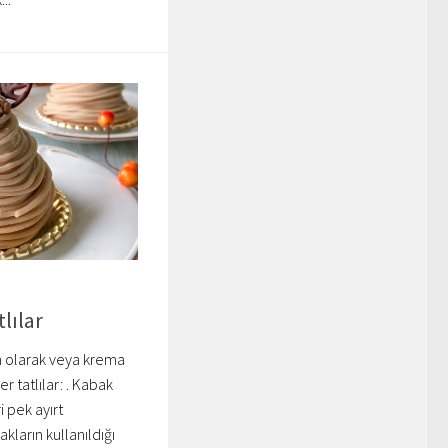
lılar
 olarak veya krema
r tatlılar: . Kabak
 pek ayırt
kların kullanıldığı