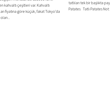
tatlıları tek bir başlıkta pa
n kahvaltı çeşitleri var. Kahvaltı
Patates Tatlı Patates Not: 
arı fiyatına göre küçük, fakat Tokyo’da
 olan...