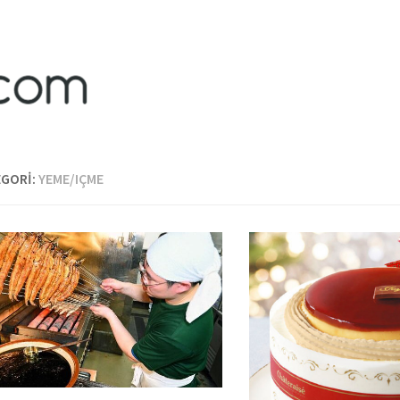
EGORI:
YEME/IÇME