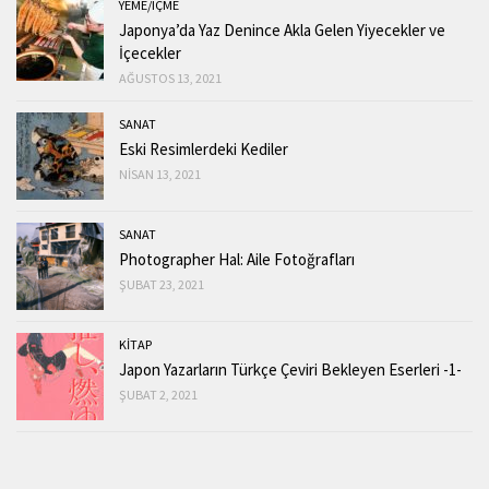
YEME/IÇME
Japonya’da Yaz Denince Akla Gelen Yiyecekler ve
İçecekler
AĞUSTOS 13, 2021
SANAT
Eski Resimlerdeki Kediler
NISAN 13, 2021
SANAT
Photographer Hal: Aile Fotoğrafları
ŞUBAT 23, 2021
KİTAP
Japon Yazarların Türkçe Çeviri Bekleyen Eserleri -1-
ŞUBAT 2, 2021