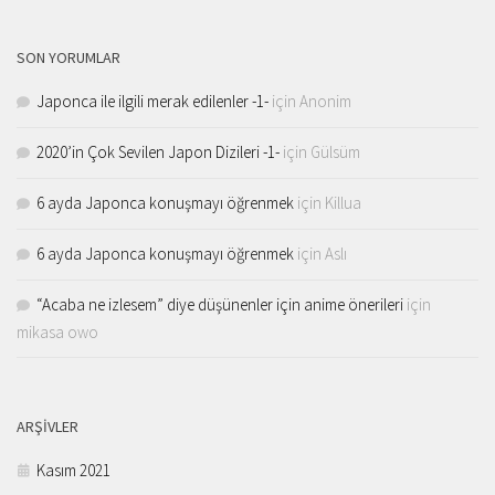
SON YORUMLAR
Japonca ile ilgili merak edilenler -1-
için
Anonim
2020’in Çok Sevilen Japon Dizileri -1-
için
Gülsüm
6 ayda Japonca konuşmayı öğrenmek
için
Killua
6 ayda Japonca konuşmayı öğrenmek
için
Aslı
“Acaba ne izlesem” diye düşünenler için anime önerileri
için
mikasa owo
ARŞIVLER
Kasım 2021