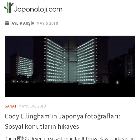
Skip to content
AYLIK ARŞIV:
MAYIS 2018
SANAT
MAYIS 30, 2018
Cody Ellingham’ın Japonya fotoğrafları:
Sosyal konutların hikayesi
Dançi 団地 adı verilen sosyal konutlar, II. Dünya Savaş’ında yıkılan