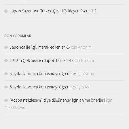
Japon Yazarların Türkçe Çeviri Bekleyen Eserleri -1-
SON YORUMLAR
Japonca ile ilgili merak edilenler -1-
için
Anonim
2020’in Çok Sevilen Japon Dizileri -1-
için
Gülsüm
6 ayda Japonca konuşmayı öğrenmek
için
Killua
6 ayda Japonca konuşmayı öğrenmek
için
Aslı
“Acaba ne izlesem” diye düşünenler için anime önerileri
için
mikasa owo