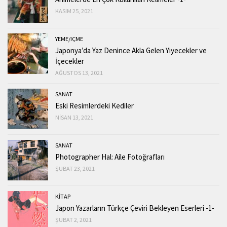
KASIM 25, 2021
YEME/IÇME
Japonya’da Yaz Denince Akla Gelen Yiyecekler ve
İçecekler
AĞUSTOS 13, 2021
SANAT
Eski Resimlerdeki Kediler
NISAN 13, 2021
SANAT
Photographer Hal: Aile Fotoğrafları
ŞUBAT 23, 2021
KİTAP
Japon Yazarların Türkçe Çeviri Bekleyen Eserleri -1-
ŞUBAT 2, 2021