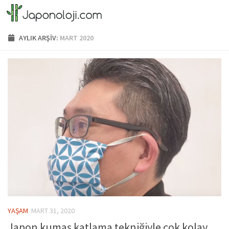
Skip to content
AYLIK ARŞIV:
MART 2020
YAŞAM
MART 31, 2020
Japon kumaş katlama tekniğiyle çok kolay