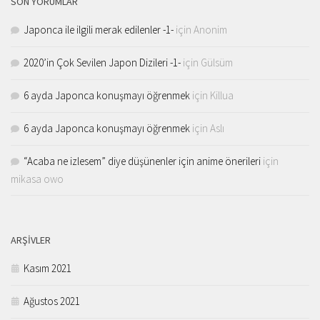
SON YORUMLAR
Japonca ile ilgili merak edilenler -1-
için
Anonim
2020’in Çok Sevilen Japon Dizileri -1-
için
Gülsüm
6 ayda Japonca konuşmayı öğrenmek
için
Killua
6 ayda Japonca konuşmayı öğrenmek
için
Aslı
“Acaba ne izlesem” diye düşünenler için anime önerileri
için
mikasa owo
ARŞIVLER
Kasım 2021
Ağustos 2021