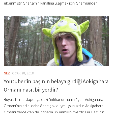
eklenmiştir. Sharla’nın kanalına ulaşmak için: Sharmander
GEZI
OCAK 28, 2018
Youtuber’in başının belaya girdiği Aokigahara
Ormanı nasıl bir yerdir?
Büyük ihtimal Japonya’daki “intihar ormanını” yani Aokigahara
Ormanı’nın adını daha önce çok duymuşsunuzdur. Aokigahara
Ormanı gerçekten de intiharla ünlenmiş bir yerdir. Fuji Dağı’nın