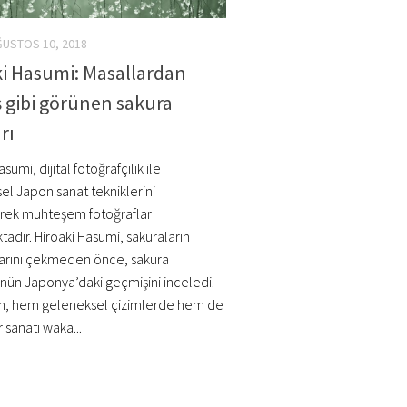
USTOS 10, 2018
ki Hasumi: Masallardan
 gibi görünen sakura
rı
sumi, dijital fotoğrafçılık ile
el Japon sanat tekniklerini
rerek muhteşem fotoğraflar
adır. Hiroaki Hasumi, sakuraların
larını çekmeden önce, sakura
ün Japonya’daki geçmişini inceledi.
n, hem geleneksel çizimlerde hem de
r sanatı waka...