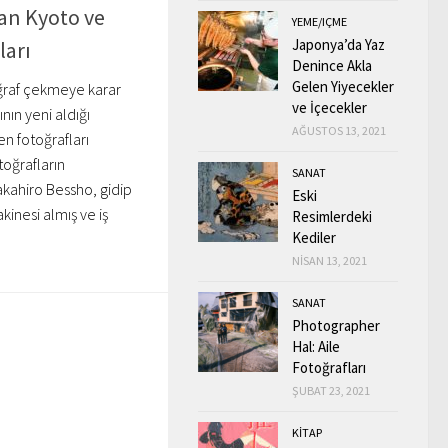
an Kyoto ve
YEME/IÇME
Japonya’da Yaz
ları
Denince Akla
Gelen Yiyecekler
ğraf çekmeye karar
ve İçecekler
nın yeni aldığı
AĞUSTOS 13, 2021
en fotoğrafları
oğrafların
SANAT
akahiro Bessho, gidip
Eski
kinesi almış ve iş
Resimlerdeki
Kediler
NISAN 13, 2021
SANAT
Photographer
Hal: Aile
Fotoğrafları
ŞUBAT 23, 2021
KİTAP