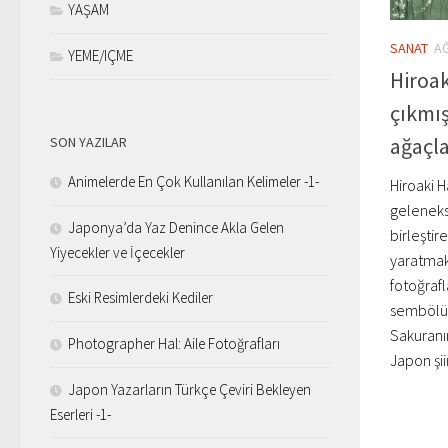
YAŞAM
SANAT
AĞ
YEME/IÇME
Hiroa
çıkmış
ağaçla
SON YAZILAR
Animelerde En Çok Kullanılan Kelimeler -1-
Hiroaki Ha
geleneks
Japonya’da Yaz Denince Akla Gelen
birleşti
Yiyecekler ve İçecekler
yaratmakt
fotoğraf
Eski Resimlerdeki Kediler
sembölün
Sakuranı
Photographer Hal: Aile Fotoğrafları
Japon şii
Japon Yazarların Türkçe Çeviri Bekleyen
Eserleri -1-