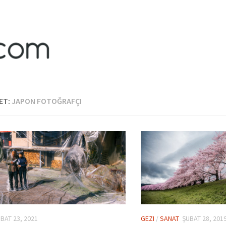
ET:
JAPON FOTOĞRAFÇI
BAT 23, 2021
GEZI
/
SANAT
ŞUBAT 28, 201