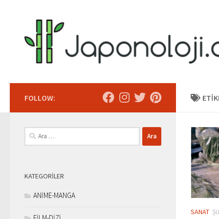
Skip to content
FOLLOW:
ETIK
Arama:
KATEGORILER
ANİME-MANGA
SANAT
ŞU
FİLM-DİZİ