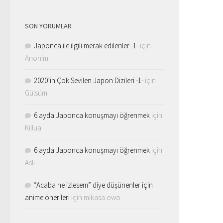
SON YORUMLAR
Japonca ile ilgili merak edilenler -1-
için
Anonim
2020’in Çok Sevilen Japon Dizileri -1-
için
Gülsüm
6 ayda Japonca konuşmayı öğrenmek
için
Killua
6 ayda Japonca konuşmayı öğrenmek
için
Aslı
“Acaba ne izlesem” diye düşünenler için
anime önerileri
için
mikasa owo