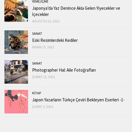
YEME/IÇME
Japonya’da Yaz Denince Akla Gelen Yiyecekler ve
İçecekler
AĞUSTOS 13, 2021
SANAT
Eski Resimlerdeki Kediler
NISAN 13, 2021
SANAT
Photographer Hal: Aile Fotoğrafları
ŞUBAT 23, 2021
KİTAP
Japon Yazarların Türkçe Çeviri Bekleyen Eserleri -1-
ŞUBAT 2, 2021