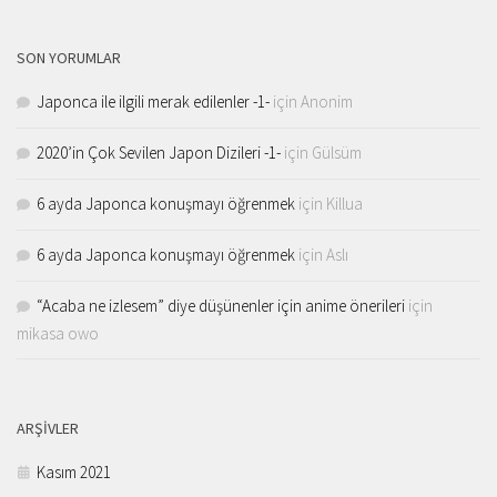
SON YORUMLAR
Japonca ile ilgili merak edilenler -1-
için
Anonim
2020’in Çok Sevilen Japon Dizileri -1-
için
Gülsüm
6 ayda Japonca konuşmayı öğrenmek
için
Killua
6 ayda Japonca konuşmayı öğrenmek
için
Aslı
“Acaba ne izlesem” diye düşünenler için anime önerileri
için
mikasa owo
ARŞIVLER
Kasım 2021