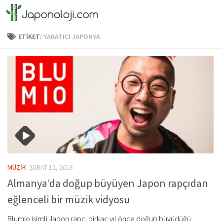
Skip to content
ETIKET:
YARATICI JAPONYA
MÜZİK
ŞUBAT 12, 2018
Almanya’da doğup büyüyen Japon rapçıdan
eğlenceli bir müzik vidyosu
Blumio isimli Japon rapçı birkaç yıl önce doğup büyüdüğü