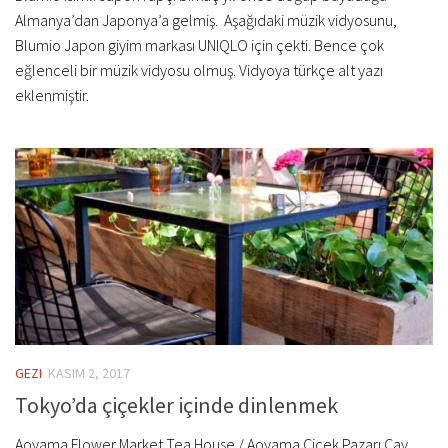
Almanya’dan Japonya’a gelmiş. Aşağıdaki müzik vidyosunu,
Blumio Japon giyim markası UNIQLO için çekti. Bence çok
eğlenceli bir müzik vidyosu olmuş. Vidyoya türkçe alt yazı
eklenmiştir.
GEZI
KASIM 2, 2017
Tokyo’da çiçekler içinde dinlenmek
Aoyama Flower Market Tea House / Aoyama Çiçek Pazarı Çay