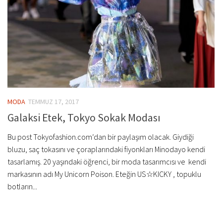
MODA
TEMMUZ 17, 2017
Galaksi Etek, Tokyo Sokak Modası
Bu post Tokyofashion.com‘dan bir paylaşım olacak. Giydiği
bluzu, saç tokasını ve çoraplarındaki fiyonkları Minodayo kendi
tasarlamış. 20 yaşındaki öğrenci, bir moda tasarımcısı ve kendi
markasının adı My Unicorn Poison. Eteğin US☆KICKY , topuklu
botların...