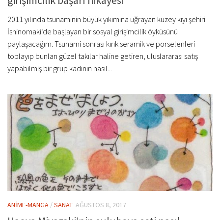
girişimcilik başarı hikayesi
2011 yılında tsunaminin büyük yıkımına uğrayan kuzey kıyı şehiri
İshinomaki‘de başlayan bir sosyal girişimcilik öyküsünü
paylaşacağım. Tsunami sonrası kırık seramik ve porselenleri
toplayıp bunları güzel takılar haline getiren, uluslararası satış
yapabilmiş bir grup kadının nasıl...
ANİME-MANGA
/
SANAT
AĞUSTOS 8, 2017