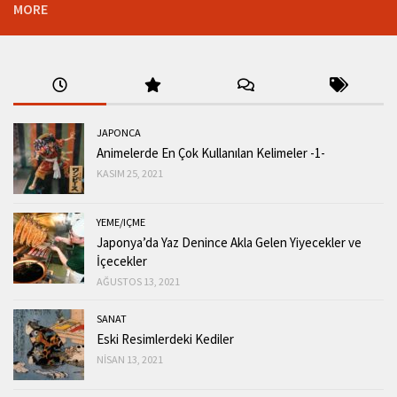
MORE
JAPONCA
Animelerde En Çok Kullanılan Kelimeler -1-
KASIM 25, 2021
YEME/IÇME
Japonya’da Yaz Denince Akla Gelen Yiyecekler ve
İçecekler
AĞUSTOS 13, 2021
SANAT
Eski Resimlerdeki Kediler
NISAN 13, 2021