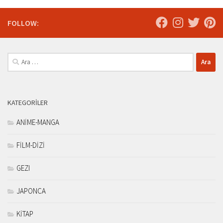
FOLLOW:
Arama:
KATEGORILER
ANİME-MANGA
FİLM-DİZİ
GEZI
JAPONCA
KİTAP