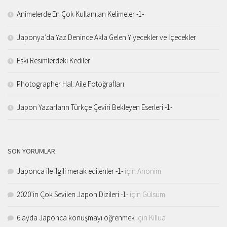
Animelerde En Çok Kullanılan Kelimeler -1-
Japonya’da Yaz Denince Akla Gelen Yiyecekler ve İçecekler
Eski Resimlerdeki Kediler
Photographer Hal: Aile Fotoğrafları
Japon Yazarların Türkçe Çeviri Bekleyen Eserleri -1-
SON YORUMLAR
Japonca ile ilgili merak edilenler -1-
için
Anonim
2020’in Çok Sevilen Japon Dizileri -1-
için
Gülsüm
6 ayda Japonca konuşmayı öğrenmek
için
Killua