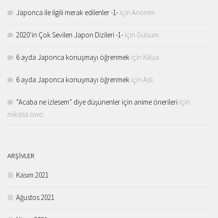
Japonca ile ilgili merak edilenler -1-
için
Anonim
2020’in Çok Sevilen Japon Dizileri -1-
için
Gülsüm
6 ayda Japonca konuşmayı öğrenmek
için
Killua
6 ayda Japonca konuşmayı öğrenmek
için
Aslı
“Acaba ne izlesem” diye düşünenler için anime önerileri
için
mikasa owo
ARŞIVLER
Kasım 2021
Ağustos 2021