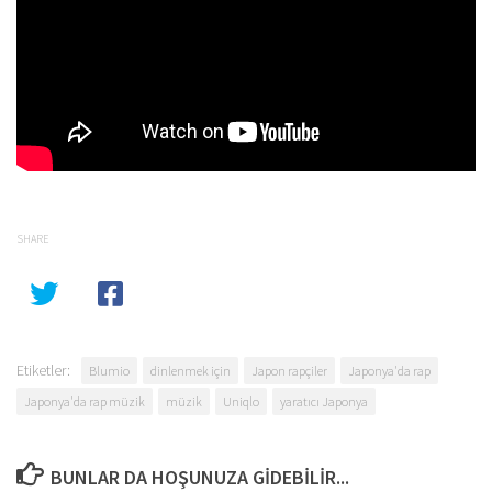
SHARE
Etiketler:
Blumio
dinlenmek için
Japon rapçiler
Japonya'da rap
Japonya'da rap müzik
müzik
Uniqlo
yaratıcı Japonya
BUNLAR DA HOŞUNUZA GIDEBILIR...