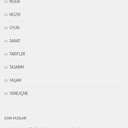
MODA
MÜZİK
OYUN
SANAT
TARİFLER
TASARIM
YAŞAM
YEME/IÇME
SON YAZILAR