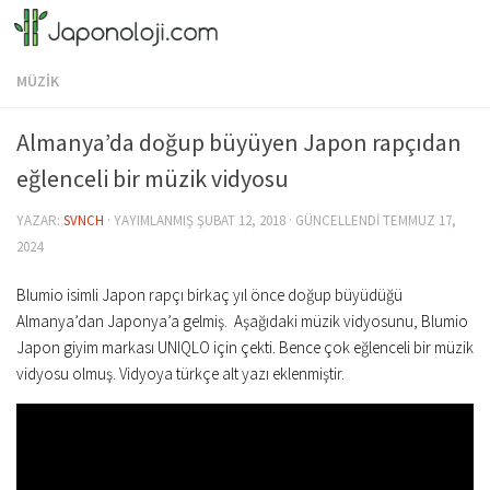
Skip to content
MÜZİK
Almanya’da doğup büyüyen Japon rapçıdan
eğlenceli bir müzik vidyosu
YAZAR:
SVNCH
· YAYIMLANMIŞ
ŞUBAT 12, 2018
· GÜNCELLENDI
TEMMUZ 17,
2024
Blumio isimli Japon rapçı birkaç yıl önce doğup büyüdüğü
Almanya’dan Japonya’a gelmiş. Aşağıdaki müzik vidyosunu, Blumio
Japon giyim markası UNIQLO için çekti. Bence çok eğlenceli bir müzik
vidyosu olmuş. Vidyoya türkçe alt yazı eklenmiştir.