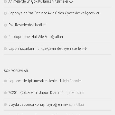
Animelerde En Çok Kullanılan Kelimeler -1-
Japonya’da Yaz Denince Akla Gelen Yiyecekler ve İçecekler
Eski Resimlerdeki Kediler
Photographer Hal: Aile Fotoğrafları
Japon Yazarların Türkçe Çeviri Bekleyen Eserleri -1-
SON YORUMLAR
Japonca ile ilgili merak edilenler -1-
için
Anonim
2020’in Çok Sevilen Japon Dizileri -1-
için
Gülsüm
6 ayda Japonca konuşmayı öğrenmek
için
Killua