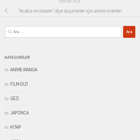
ÖNCEKI YAZI
“Acaba ne izlesem” diye düşünenler için anime önerileri
Arama:
KATEGORILER
ANİME-MANGA
FİLM-DİZİ
GEZI
JAPONCA
KİTAP