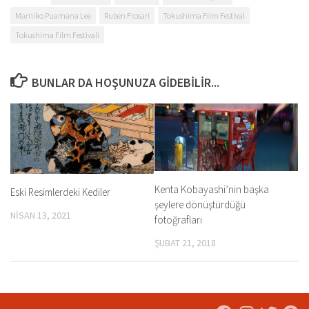
Mamiko Puamana Lee
Ruben Frosari
Tokushima Film Festival
Tokushima Film Festivali
BUNLAR DA HOŞUNUZA GIDEBILIR...
Kenta Kobayashi’nin başka
Eski Resimlerdeki Kediler
şeylere dönüştürdüğü
NISAN 13, 2021
fotoğrafları
ŞUBAT 21, 2018