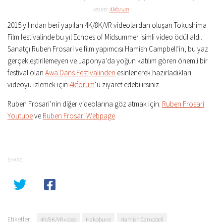
resim:
4kforum
2015 yılından beri yapılan 4K/8K/VR videolardan oluşan Tokushima
Film festivalinde bu yıl Echoes of Midsummer isimli video ödül aldı.
Sanatçı Ruben Frosari ve film yapımcısı Hamish Campbell’in, bu yaz
gerçekleştirilemeyen ve Japonya’da yoğun katılım gören önemli bir
festival olan
Awa Dans Festivalinden
esinlenerek hazırladıkları
videoyu izlemek için
4kforum
‘u ziyaret edebilirsiniz.
Ruben Frosari’nin diğer videolarına göz atmak için:
Ruben Frosari
Youtube
ve
Ruben Frosari Webpage
SHARE
Etiketler:
4K/8K/VR video
Hakobune
Hamish Campbell