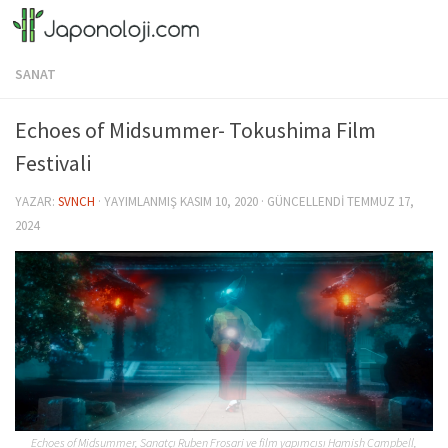
Skip to content
SANAT
Echoes of Midsummer- Tokushima Film
Festivali
YAZAR:
SVNCH
· YAYIMLANMIŞ
KASIM 10, 2020
· GÜNCELLENDI
TEMMUZ 17,
2024
Echoes of Midsummer, Sanatçı Ruben Frosari ve film yapımcısı Hamish Campbell,