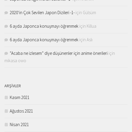
2020’in Çok Sevilen Japon Dizileri -1-
için
Gülsüm
6 ayda Japonca konuşmayı öğrenmek
için
Killua
6 ayda Japonca konuşmayı öğrenmek
için
Aslı
“Acaba ne izlesem” diye düşünenler için anime önerileri
için
mikasa owo
ARŞIVLER
Kasım 2021
Ağustos 2021
Nisan 2021