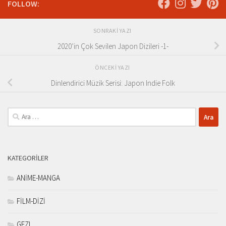
FOLLOW:
SONRAKI YAZI
2020’in Çok Sevilen Japon Dizileri -1-
ÖNCEKI YAZI
Dinlendirici Müzik Serisi: Japon Indie Folk
Arama:
KATEGORILER
ANİME-MANGA
FİLM-DİZİ
GEZI