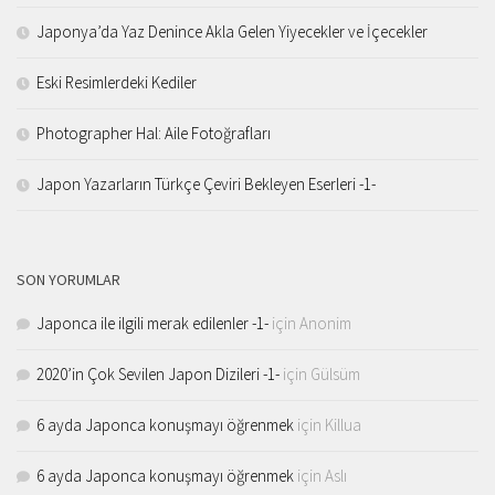
Japonya’da Yaz Denince Akla Gelen Yiyecekler ve İçecekler
Eski Resimlerdeki Kediler
Photographer Hal: Aile Fotoğrafları
Japon Yazarların Türkçe Çeviri Bekleyen Eserleri -1-
SON YORUMLAR
Japonca ile ilgili merak edilenler -1-
için
Anonim
2020’in Çok Sevilen Japon Dizileri -1-
için
Gülsüm
6 ayda Japonca konuşmayı öğrenmek
için
Killua
6 ayda Japonca konuşmayı öğrenmek
için
Aslı