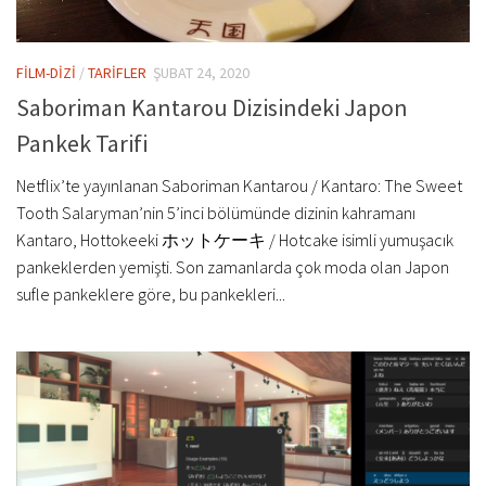
FİLM-DİZİ
/
TARİFLER
ŞUBAT 24, 2020
Saboriman Kantarou Dizisindeki Japon
Pankek Tarifi
Netflix’te yayınlanan Saboriman Kantarou / Kantaro: The Sweet
Tooth Salaryman’nin 5’inci bölümünde dizinin kahramanı
Kantaro, Hottokeeki ホットケーキ / Hotcake isimli yumuşacık
pankeklerden yemişti. Son zamanlarda çok moda olan Japon
sufle pankeklere göre, bu pankekleri...