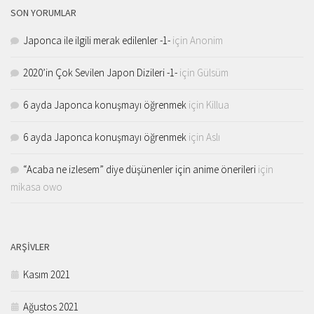
SON YORUMLAR
Japonca ile ilgili merak edilenler -1-
için
Anonim
2020’in Çok Sevilen Japon Dizileri -1-
için
Gülsüm
6 ayda Japonca konuşmayı öğrenmek
için
Killua
6 ayda Japonca konuşmayı öğrenmek
için
Aslı
“Acaba ne izlesem” diye düşünenler için anime önerileri
için
mikasa owo
ARŞIVLER
Kasım 2021
Ağustos 2021