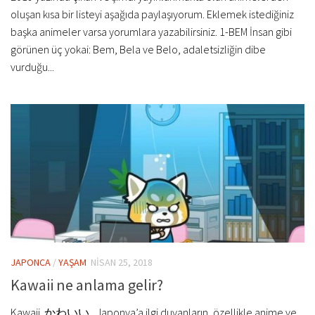
oluşan kısa bir listeyi aşağıda paylaşıyorum. Eklemek istediğiniz
başka animeler varsa yorumlara yazabilirsiniz. 1-BEM İnsan gibi
görünen üç yokai: Bem, Bela ve Belo, adaletsizliğin dibe
vurduğu...
JAPONCA
/
YAŞAM
NISAN 25, 2018
Kawaii ne anlama gelir?
Kawaii かわいい , Japonya’a ilgi duyanların, özellikle anime ve