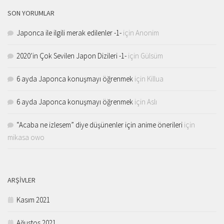
SON YORUMLAR
Japonca ile ilgili merak edilenler -1-
için
Anonim
2020’in Çok Sevilen Japon Dizileri -1-
için
Gülsüm
6 ayda Japonca konuşmayı öğrenmek
için
Killua
6 ayda Japonca konuşmayı öğrenmek
için
Aslı
“Acaba ne izlesem” diye düşünenler için anime önerileri
için
mikasa owo
ARŞIVLER
Kasım 2021
Ağustos 2021