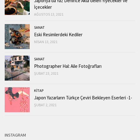
Japonya’da Yaz Denince Akla Gelen Yiyecekler ve
İçecekler
AĞUSTOS 13, 2021
SANAT
Eski Resimlerdeki Kediler
NISAN 13, 2021
SANAT
Photographer Hal: Aile Fotoğrafları
ŞUBAT 23, 2021
KİTAP
Japon Yazarların Türkçe Çeviri Bekleyen Eserleri -1-
ŞUBAT 2, 2021
INSTAGRAM