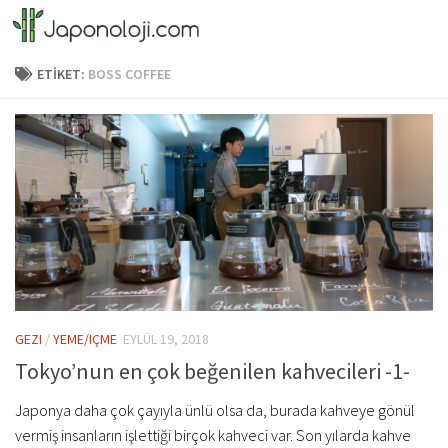
Skip to content
ETIKET:
BOSS COFFEE
GEZI
/
YEME/IÇME
EYLÜL 19, 2018
Tokyo’nun en çok beğenilen kahvecileri -1-
Japonya daha çok çayıyla ünlü olsa da, burada kahveye gönül
vermiş insanların işlettiği birçok kahveci var. Son yılarda kahve