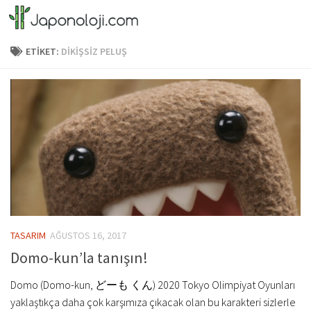
Skip to content
ETIKET:
DIKIŞSIZ PELUŞ
TASARIM
AĞUSTOS 16, 2017
Domo-kun’la tanışın!
Domo (Domo-kun, どーも くん) 2020 Tokyo Olimpiyat Oyunları
yaklaştıkça daha çok karşımıza çıkacak olan bu karakteri sizlerle