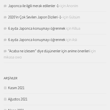
Japonca ile ilgili merak edilenler -1-
için
Anonim
2020’in Çok Sevilen Japon Dizileri -1-
için
Gülsüm
6 ayda Japonca konuşmayı öğrenmek
için
Killua
6 ayda Japonca konuşmayı öğrenmek
için
Aslı
“Acaba ne izlesem” diye düşünenler için anime önerileri
için
mikasa owo
ARŞIVLER
Kasım 2021
Ağustos 2021