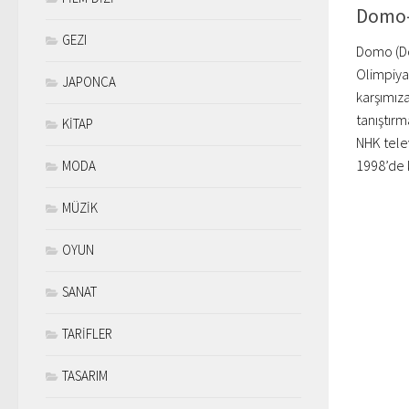
Domo-
GEZI
Domo (
Olimpiya
JAPONCA
karşımıza
tanıştırm
KİTAP
NHK tele
1998’de k
MODA
MÜZİK
OYUN
SANAT
TARİFLER
TASARIM