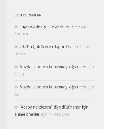
SON YORUMLAR
Japonca ile ilgili merak edilenler -1-
için
Anonim
2020’in Çok Sevilen Japon Dizileri -1-
için
Gülsüm
6 ayda Japonca konuşmayı öğrenmek
için
Killua
6 ayda Japonca konuşmayı öğrenmek
için
Aslı
“Acaba ne izlesem” diye düşünenler için
anime önerileri
için
mikasa owo