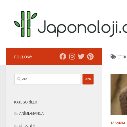
Skip to content
FOLLOW:
ETIK
Arama:
KATEGORILER
ANİME-MANGA
TASARIM
FİLM-DİZİ