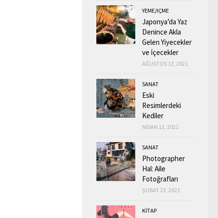
YEME/IÇME
Japonya’da Yaz
Denince Akla
Gelen Yiyecekler
ve İçecekler
AĞUSTOS 13, 2021
SANAT
Eski
Resimlerdeki
Kediler
NISAN 13, 2021
SANAT
Photographer
Hal: Aile
Fotoğrafları
ŞUBAT 23, 2021
KİTAP