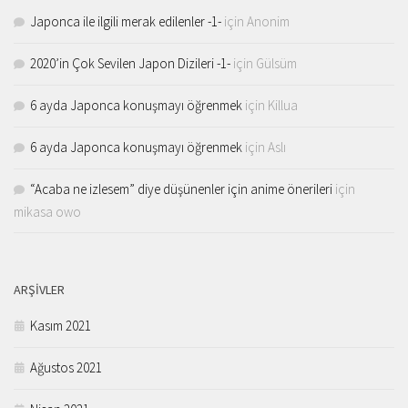
Japonca ile ilgili merak edilenler -1-
için
Anonim
2020’in Çok Sevilen Japon Dizileri -1-
için
Gülsüm
6 ayda Japonca konuşmayı öğrenmek
için
Killua
6 ayda Japonca konuşmayı öğrenmek
için
Aslı
“Acaba ne izlesem” diye düşünenler için anime önerileri
için
mikasa owo
ARŞIVLER
Kasım 2021
Ağustos 2021