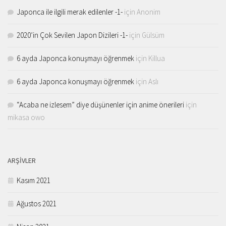
Japonca ile ilgili merak edilenler -1-
için
Anonim
2020’in Çok Sevilen Japon Dizileri -1-
için
Gülsüm
6 ayda Japonca konuşmayı öğrenmek
için
Killua
6 ayda Japonca konuşmayı öğrenmek
için
Aslı
“Acaba ne izlesem” diye düşünenler için anime önerileri
için
mikasa owo
ARŞIVLER
Kasım 2021
Ağustos 2021