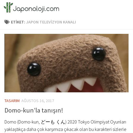
Skip to content
ETIKET:
JAPON TELEVIZYON KANALI
TASARIM
AĞUSTOS 16, 2017
Domo-kun’la tanışın!
Domo (Domo-kun, どーも くん) 2020 Tokyo Olimpiyat Oyunları
yaklaştıkça daha çok karşımıza çıkacak olan bu karakteri sizlerle