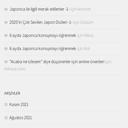
Japonca ile ilgili merak edilenler -1-
için
Anonim
2020’in Çok Sevilen Japon Dizileri -1-
için
Gülsüm
6 ayda Japonca konuşmayı öğrenmek
için
Killua
6 ayda Japonca konuşmayı öğrenmek
için
Aslı
“Acaba ne izlesem” diye düşünenler için anime önerileri
için
mikasa owo
ARŞIVLER
Kasım 2021
Ağustos 2021