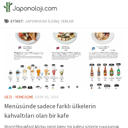
Skip to content
ETIKET:
JAPONYA’DA ILGINÇ YERLER
GEZI
/
YEME/IÇME
EKIM 30, 2018
Menüsünde sadece farklı ülkelerin
kahvaltıları olan bir kafe
World Breakfast Allday isimli ilginç bir kafeyi sizlerle paylaşmak