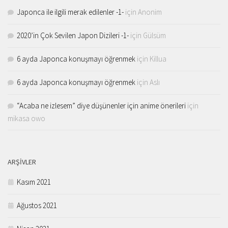
Japonca ile ilgili merak edilenler -1-
için
Anonim
2020’in Çok Sevilen Japon Dizileri -1-
için
Gülsüm
6 ayda Japonca konuşmayı öğrenmek
için
Killua
6 ayda Japonca konuşmayı öğrenmek
için
Aslı
“Acaba ne izlesem” diye düşünenler için anime önerileri
için
mikasa owo
ARŞIVLER
Kasım 2021
Ağustos 2021