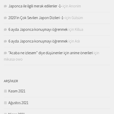
Japonca ile ilgili merak edilenler -1-
için
Anonim
2020’in Çok Sevilen Japon Dizileri -1-
için
Gülsüm
6 ayda Japonca konuşmayı öğrenmek
için
Killua
6 ayda Japonca konuşmayı öğrenmek
için
Aslı
“Acaba ne izlesem” diye düşünenler için anime önerileri
için
mikasa owo
ARŞIVLER
Kasım 2021
Ağustos 2021