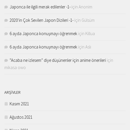
Japonca ile ilgili merak edilenler -1-
için
Anonim
2020’in Çok Sevilen Japon Dizileri -1-
için
Gülsüm
6 ayda Japonca konuşmayı öğrenmek
için
Killua
6 ayda Japonca konuşmayı öğrenmek
için
Aslı
“Acaba ne izlesem” diye düşünenler için anime önerileri
için
mikasa owo
ARŞIVLER
Kasım 2021
Ağustos 2021