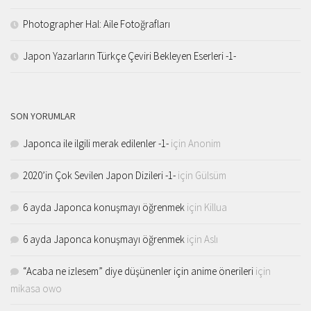
Photographer Hal: Aile Fotoğrafları
Japon Yazarların Türkçe Çeviri Bekleyen Eserleri -1-
SON YORUMLAR
Japonca ile ilgili merak edilenler -1-
için
Anonim
2020’in Çok Sevilen Japon Dizileri -1-
için
Gülsüm
6 ayda Japonca konuşmayı öğrenmek
için
Killua
6 ayda Japonca konuşmayı öğrenmek
için
Aslı
“Acaba ne izlesem” diye düşünenler için anime önerileri
için
mikasa owo