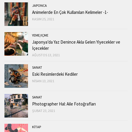
JAPONCA
Animelerde En Çok Kullanılan Kelimeler -1-
KASIM 25, 2021
YEME/IÇME
Japonya’da Yaz Denince Akla Gelen Yiyecekler ve
İçecekler
AĞUSTOS 13, 2021
SANAT
Eski Resimlerdeki Kediler
NISAN 13, 2021
SANAT
Photographer Hal: Aile Fotoğrafları
ŞUBAT 23, 2021
KİTAP