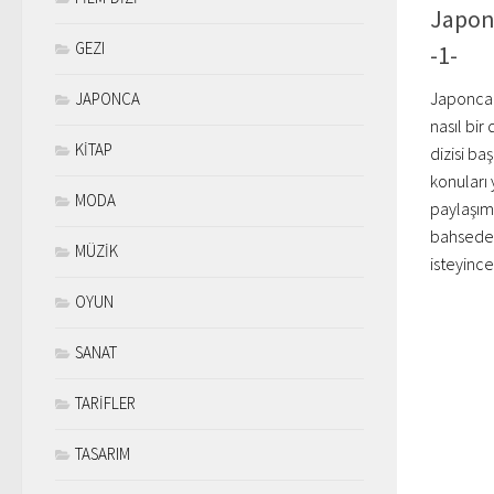
Japonc
GEZI
-1-
Japonca 
JAPONCA
nasıl bir
KİTAP
dizisi ba
konuları 
MODA
paylaşım
bahsede
MÜZİK
isteyince
OYUN
SANAT
TARİFLER
TASARIM