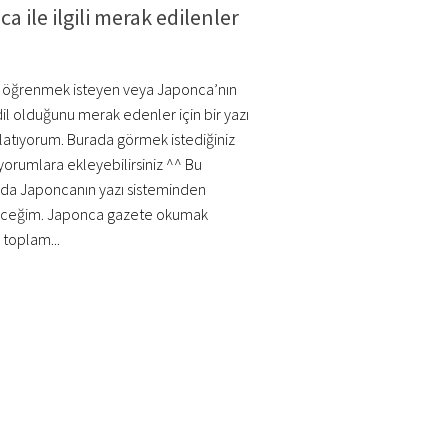
a ile ilgili merak edilenler
öğrenmek isteyen veya Japonca’nın
 dil olduğunu merak edenler için bir yazı
şlatıyorum. Burada görmek istediğiniz
yorumlara ekleyebilirsiniz ^^ Bu
da Japoncanın yazı sisteminden
ceğim. Japonca gazete okumak
 toplam...