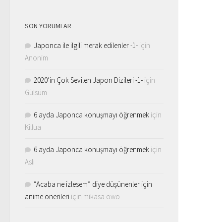
SON YORUMLAR
Japonca ile ilgili merak edilenler -1-
için
Anonim
2020’in Çok Sevilen Japon Dizileri -1-
için
Gülsüm
6 ayda Japonca konuşmayı öğrenmek
için
Killua
6 ayda Japonca konuşmayı öğrenmek
için
Aslı
“Acaba ne izlesem” diye düşünenler için
anime önerileri
için
mikasa owo