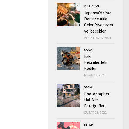
YEME/IÇME
Japonya’da Yaz
Denince Akla
Gelen Yiyecekler
ve İçecekler
AĞUSTOS 13, 2021
SANAT
Eski
Resimlerdeki
Kediler
NISAN 13, 2021
SANAT
Photographer
Hal: Aile
Fotoğrafları
ŞUBAT 23, 2021
KİTAP