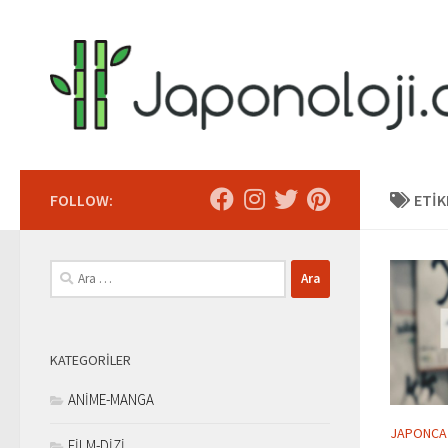
Skip to content
FOLLOW:
ETIK
Arama:
KATEGORILER
ANİME-MANGA
JAPONCA
FİLM-DİZİ