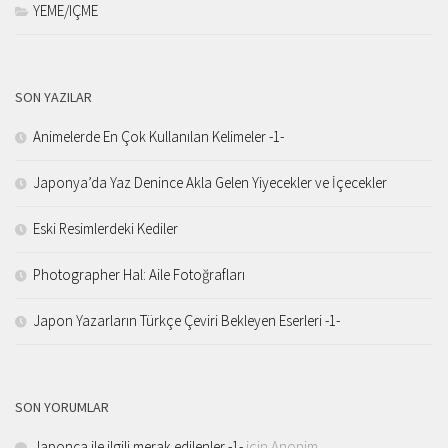
YEME/IÇME
SON YAZILAR
Animelerde En Çok Kullanılan Kelimeler -1-
Japonya’da Yaz Denince Akla Gelen Yiyecekler ve İçecekler
Eski Resimlerdeki Kediler
Photographer Hal: Aile Fotoğrafları
Japon Yazarların Türkçe Çeviri Bekleyen Eserleri -1-
SON YORUMLAR
Japonca ile ilgili merak edilenler -1-
için
Anonim