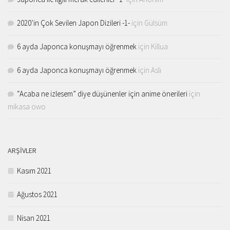
2020’in Çok Sevilen Japon Dizileri -1-
için
Gülsüm
6 ayda Japonca konuşmayı öğrenmek
için
Killua
6 ayda Japonca konuşmayı öğrenmek
için
Aslı
“Acaba ne izlesem” diye düşünenler için anime önerileri
için
mikasa owo
ARŞIVLER
Kasım 2021
Ağustos 2021
Nisan 2021