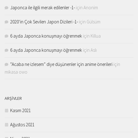
Japonca ile ilgili merak edilenler -1-
için
Anonim
2020’in Çok Sevilen Japon Dizileri -1-
için
Gülsüm
6 ayda Japonca konuşmayı öğrenmek
için
Killua
6 ayda Japonca konuşmayı öğrenmek
için
Aslı
“Acaba ne izlesem” diye düşünenler için anime önerileri
için
mikasa owo
ARŞIVLER
Kasım 2021
Ağustos 2021