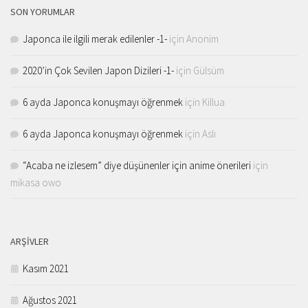
SON YORUMLAR
Japonca ile ilgili merak edilenler -1-
için
Anonim
2020’in Çok Sevilen Japon Dizileri -1-
için
Gülsüm
6 ayda Japonca konuşmayı öğrenmek
için
Killua
6 ayda Japonca konuşmayı öğrenmek
için
Aslı
“Acaba ne izlesem” diye düşünenler için anime önerileri
için
mikasa owo
ARŞIVLER
Kasım 2021
Ağustos 2021