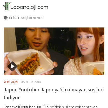
Skip to content
ETIKET:
SUŞI DENEMESI
YEME/IÇME
MART 19, 2018
Japon Youtuber Japonya’da olmayan suşileri
tadıyor
Japonya’lı Youtuber Jun, Türkiye’deki suşilere çok benzeyen