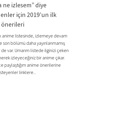
 ne izlesem” diye
nler için 2019’un ilk
önerileri
ilk anime listesinde, izlemeye devam
ve son bölümü daha yayınlanmamış
de var. Umarım listede ilginizi çeken
erek izleyeceğiniz bir anime çıkar.
e paylaştığım anime önerilerine
teyenler linklere...