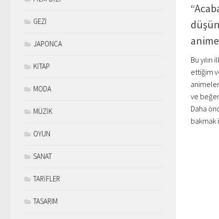
“Acaba
GEZI
düşüne
anime 
JAPONCA
Bu yılın 
KİTAP
ettiğim 
animeler 
MODA
ve beğen
Daha önc
MÜZİK
bakmak is
OYUN
SANAT
TARİFLER
TASARIM