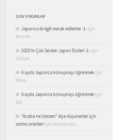
SON YORUMLAR
Japonca ile ilgili merak edilenler -1-
için
Anonim
2020’in Çok Sevilen Japon Dizileri -1-
için
Gülsüm
6 ayda Japonca konuşmayı öğrenmek
için
Killua
6 ayda Japonca konuşmayı öğrenmek
için
Aslı
“Acaba ne izlesem” diye düşünenler için
anime önerileri
için
mikasa owo