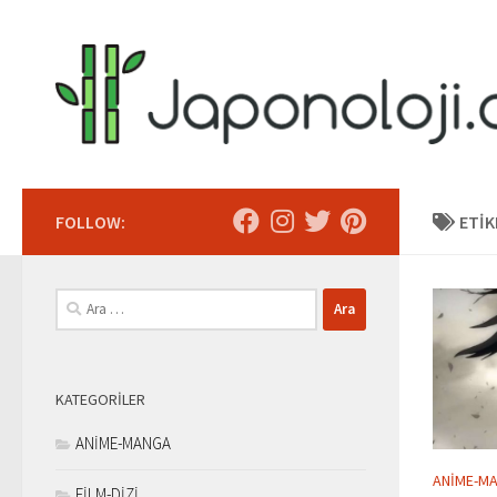
Skip to content
FOLLOW:
ETIK
Arama:
KATEGORILER
ANİME-MANGA
ANİME-M
FİLM-DİZİ