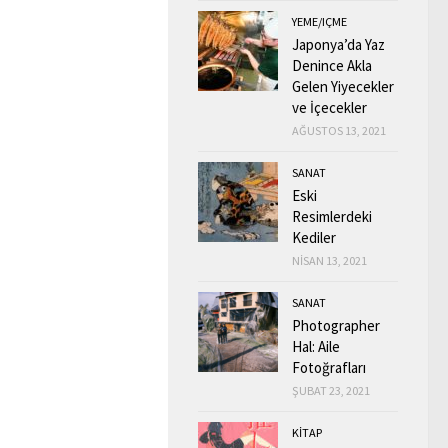
YEME/IÇME
Japonya’da Yaz
Denince Akla
Gelen Yiyecekler
ve İçecekler
AĞUSTOS 13, 2021
SANAT
Eski
Resimlerdeki
Kediler
NISAN 13, 2021
SANAT
Photographer
Hal: Aile
Fotoğrafları
ŞUBAT 23, 2021
KİTAP