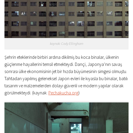
kaynak: Cody Ellingham
Şehrin eteklerinde birbiri ardına dikilmiş bu koca binalar, ülkenin
güçlenme hayallerini temsil etmekteydi. Dançi, Japonya’nın savaş
sonrası ülke ekonomisinin jet bir hızda büyümesinin simgesi olmuştu.
Tahtadan yapılmış geleneksel Japon evleri ile kıyasla bu binalar, batılı
tasarım ve malzemelerden dolayı güvenli ve modern yapılar olarak
görülmekteydi. (kaynak:
Pechakucha.org
)