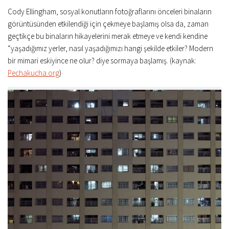
Cody Ellingham, sosyal konutların fotoğraflarını önceleri binaların
görüntüsünden etkilendiği için çekmeye başlamış olsa da, zaman
geçtikçe bu binaların hikayelerini merak etmeye ve kendi kendine
“yaşadığımız yerler, nasıl yaşadığımızı hangi şekilde etkiler? Modern
bir mimari eskiyince ne olur? diye sormaya başlamış. (kaynak:
Pechakucha.org
)