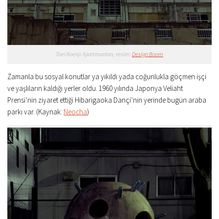
Toei Koenji Apartmanları, resim:
Design Boom
Zamanla bu sosyal konutlar ya yıkıldı yada coğunlukla göçmen işçi
ve yaşlıların kaldığı yerler oldu. 1960 yılında Japonya Veliaht
Prensi’nin ziyaret ettiği Hibarigaoka Dançi’nin yerinde bugün araba
parkı var. (Kaynak:
Neocha
)