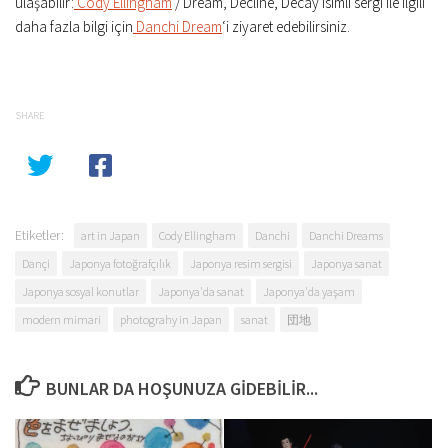
ulaşabilir:
Cody Ellingham
/ Dream, Decline, Decay isimli sergi ile ilgili
daha fazla bilgi için
Danchi Dream
‘i ziyaret edebilirsiniz.
SHARE
Etiketler:
art in Japan
Cody Ellingham
Danchi
Danchi Dreams
Dançi
Japonya fotoğrafçılık
Japonya resim sergisi
Japonya sanat
Japonya sosyal konutlar
Japonya'da sanat
Japonya'da yaşam
modern mimari
photograhy in Japan
sanat
団地
BUNLAR DA HOŞUNUZA GIDEBILIR...