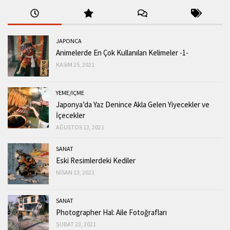
JAPONCA
Animelerde En Çok Kullanılan Kelimeler -1-
KASIM 25, 2021
YEME/IÇME
Japonya’da Yaz Denince Akla Gelen Yiyecekler ve
İçecekler
AĞUSTOS 13, 2021
SANAT
Eski Resimlerdeki Kediler
NISAN 13, 2021
SANAT
Photographer Hal: Aile Fotoğrafları
ŞUBAT 23, 2021