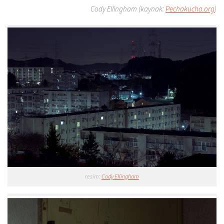
Cody Ellingham (kaynak:
Pechakucha.org
)
resim:
Cody Ellingham