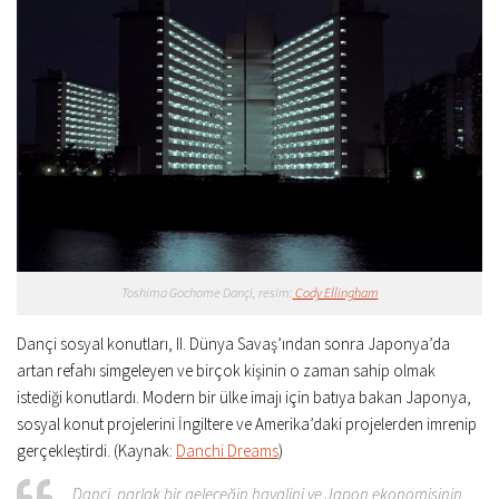
Toshima Gochome Dançi, resim:
Cody Ellingham
Dançi sosyal konutları, II. Dünya Savaş’ından sonra Japonya’da
artan refahı simgeleyen ve birçok kişinin o zaman sahip olmak
istediği konutlardı. Modern bir ülke imajı için batıya bakan Japonya,
sosyal konut projelerini İngiltere ve Amerika’daki projelerden imrenip
gerçekleştirdi. (Kaynak:
Danchi Dreams
)
Dançi, parlak bir geleceğin hayalini ve Japon ekonomisinin