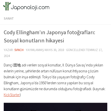
Skip to content
SANAT
Cody Ellingham’ın Japonya fotoğrafları:
Sosyal konutların hikayesi
YAZAR:
SVNCH
· YAYIMLANMIŞ
MAYIS 30, 2018
· GÜNCELLENDI
TEMMUZ 17,
2024
Dançi 団地 adı verilen sosyal konutlar, II. Dünya Savaş’ında yıkılan
evlerin yerine, şehirlerde artan nüfüsun konut ihtiyacına çözüm
bulmak için inşa edilmişti. Tokyo’da yaşayan fotoğrafçı Cody
Ellingham, Japonya’da 1950’lerden sonra yapılan bu sosyal
konutların günümüzde ne durumda olduğunu fotoğrafladı. (kaynak:
KickStarter
)