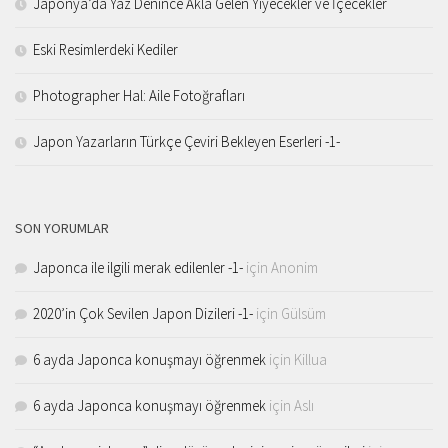
Japonya’da Yaz Denince Akla Gelen Yiyecekler ve İçecekler
Eski Resimlerdeki Kediler
Photographer Hal: Aile Fotoğrafları
Japon Yazarların Türkçe Çeviri Bekleyen Eserleri -1-
SON YORUMLAR
Japonca ile ilgili merak edilenler -1-
için
Anonim
2020’in Çok Sevilen Japon Dizileri -1-
için
Gülsüm
6 ayda Japonca konuşmayı öğrenmek
için
Killua
6 ayda Japonca konuşmayı öğrenmek
için
Aslı