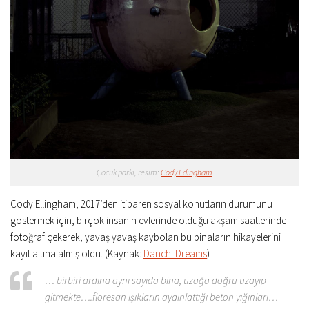
Çocuk parkı, resim:
Cody Edingham
Cody Ellingham, 2017’den itibaren sosyal konutların durumunu
göstermek için, birçok insanın evlerinde olduğu akşam saatlerinde
fotoğraf çekerek, yavaş yavaş kaybolan bu binaların hikayelerini
kayıt altına almış oldu. (Kaynak:
Danchi Dreams
)
… birbiri ardına aynı sayıda bina, uzağa doğru uzayıp
gitmekte….floresan ışıkların aydınlattığı beton yığınları…