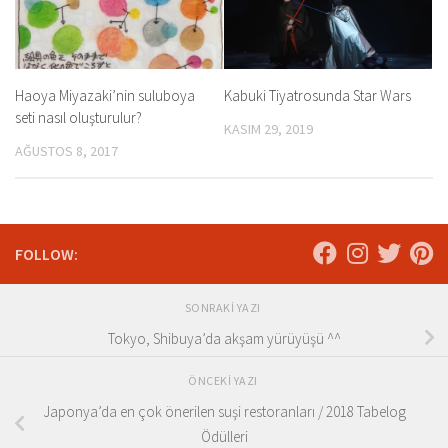
Haoya Miyazaki’nin suluboya
Kabuki Tiyatrosunda Star Wars
seti nasıl oluşturulur?
KASIM 29, 2019
AĞUSTOS 8, 2017
FOLLOW:
SONRAKI YAZI
Tokyo, Shibuya’da akşam yürüyüşü ^^
ÖNCEKI YAZI
Japonya’da en çok önerilen suşi restoranları / 2018 Tabelog
Ödülleri