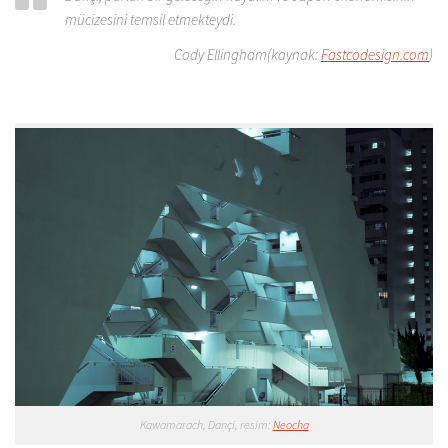
mücizesini temsil etmekteydi.
Cody Ellingham(kaynak:
Fastcodesign.com
)
Kawamarach, Dançi, resim:
Neocha