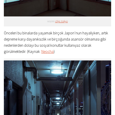
resim:
cbje.tokyo
Önceleri bu binalarda yaşamak birçok Japon’nun hayaliyken, artık
depreme karşı dayanıksızlık ve birçoğunda asansör olmaması gibi
nedenlerden dolayı bu sosyal konutlar kullanışsız olarak
görülmektedir. (Kaynak:
Neocha
)