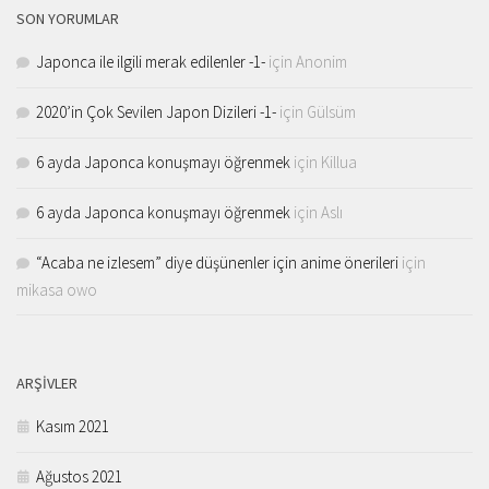
SON YORUMLAR
Japonca ile ilgili merak edilenler -1-
için
Anonim
2020’in Çok Sevilen Japon Dizileri -1-
için
Gülsüm
6 ayda Japonca konuşmayı öğrenmek
için
Killua
6 ayda Japonca konuşmayı öğrenmek
için
Aslı
“Acaba ne izlesem” diye düşünenler için anime önerileri
için
mikasa owo
ARŞIVLER
Kasım 2021
Ağustos 2021