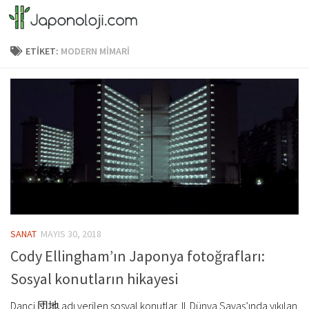
Skip to content
ETIKET:
MODERN MIMARI
SANAT
MAYIS 30, 2018
Cody Ellingham’ın Japonya fotoğrafları:
Sosyal konutların hikayesi
Dançi 団地 adı verilen sosyal konutlar, II. Dünya Savaş’ında yıkılan