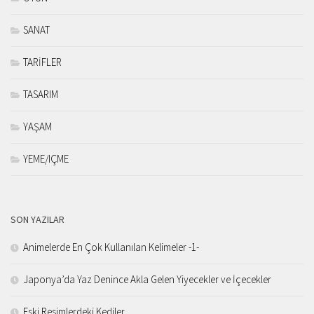
SANAT
TARİFLER
TASARIM
YAŞAM
YEME/IÇME
SON YAZILAR
Animelerde En Çok Kullanılan Kelimeler -1-
Japonya’da Yaz Denince Akla Gelen Yiyecekler ve İçecekler
Eski Resimlerdeki Kediler