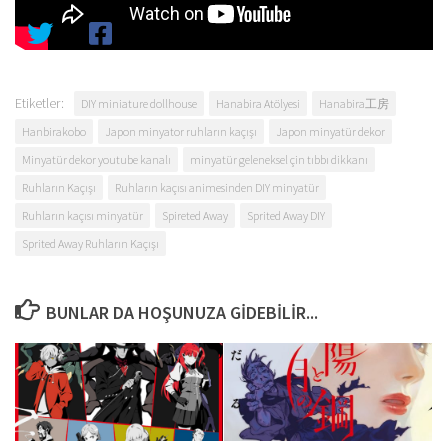
Etiketler:
DIY miniature dollhouse
Hanabira Atölyesi
Hanabira工房
Hanbirakobo
Japon minyator ruhların kaçışı
Japon minyatür dekor
Minyatür dekor youtube kanalı
minyatür geleneksel çin tıbbı dikkanı
Ruhların Kaçışı
Ruhların kaçısı animesinden DIY minyatür
Ruhların kaçısı minyatür
Spireted Away
Sprited Away DIY
Sprited Away Ruhların Kaçışı
BUNLAR DA HOŞUNUZA GIDEBILIR...