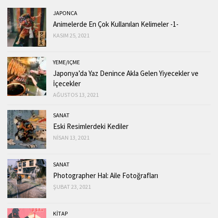
JAPONCA
Animelerde En Çok Kullanılan Kelimeler -1-
KASIM 25, 2021
YEME/IÇME
Japonya’da Yaz Denince Akla Gelen Yiyecekler ve
İçecekler
AĞUSTOS 13, 2021
SANAT
Eski Resimlerdeki Kediler
NISAN 13, 2021
SANAT
Photographer Hal: Aile Fotoğrafları
ŞUBAT 23, 2021
KİTAP