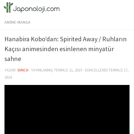
Skip to content
ANİME-MANGA
Hanabira Kobo’dan: Spirited Away / Ruhların
Kaçısı animesinden esinlenen minyatür
sahne
YAZAR:
SVNCH
· YAYIMLANMIŞ
TEMMUZ 11, 2019
· GÜNCELLENDI
TEMMUZ 17,
2024