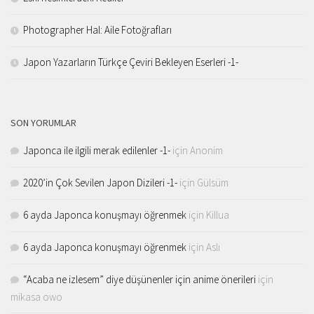
Photographer Hal: Aile Fotoğrafları
Japon Yazarların Türkçe Çeviri Bekleyen Eserleri -1-
SON YORUMLAR
Japonca ile ilgili merak edilenler -1-
için
Anonim
2020’in Çok Sevilen Japon Dizileri -1-
için
Gülsüm
6 ayda Japonca konuşmayı öğrenmek
için
Killua
6 ayda Japonca konuşmayı öğrenmek
için
Aslı
“Acaba ne izlesem” diye düşünenler için anime önerileri
için
mikasa owo