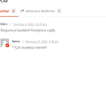
PLAR
umlar
2
Referans Bildirimi
0
Eda I.
Temmuz 6, 2018, 10:43 am
Blogunuza bayıldım!! Emeğinize sağlık.
Sevco
Temmuz 10, 2018, 9:46 am
^^Çok teşekkür ederim!!