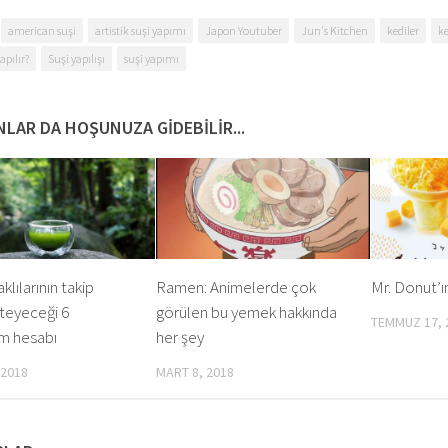
american suşi
artistik suşi yapımı
Japon Youtuber
Jun's Kitchen
kediler
ke
apılır?
Suşi yapılışı
suşi yapımı
LAR DA HOŞUNUZA GIDEBILIR...
lılarının takip
Ramen: Animelerde çok
Mr. Donut’ın
teyeceği 6
görülen bu yemek hakkında
TEMMUZ 17, 
m hesabı
her şey
 2018
MART 8, 2018