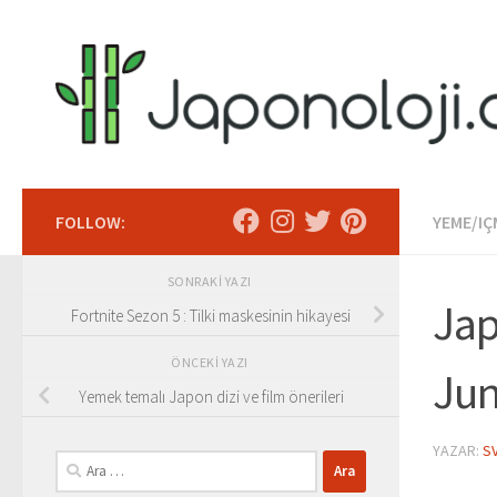
Skip to content
FOLLOW:
YEME/IÇ
SONRAKI YAZI
Jap
Fortnite Sezon 5 : Tilki maskesinin hikayesi
ÖNCEKI YAZI
Jun
Yemek temalı Japon dizi ve film önerileri
YAZAR:
S
Arama: