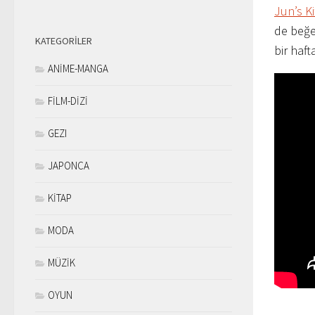
Jun’s K
de beğe
KATEGORILER
bir haf
ANİME-MANGA
FİLM-DİZİ
GEZI
JAPONCA
KİTAP
MODA
MÜZİK
OYUN