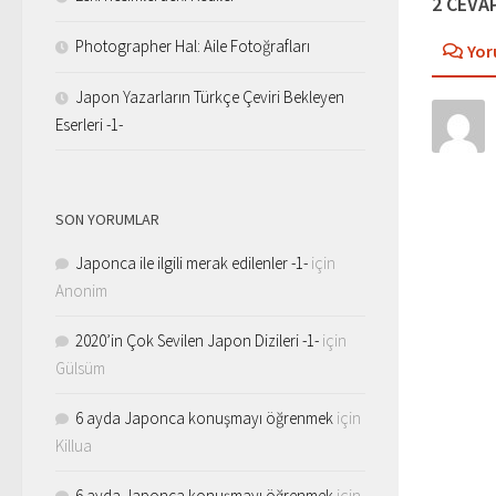
2 CEVA
Photographer Hal: Aile Fotoğrafları
Yor
Japon Yazarların Türkçe Çeviri Bekleyen
Eserleri -1-
SON YORUMLAR
Japonca ile ilgili merak edilenler -1-
için
Anonim
2020’in Çok Sevilen Japon Dizileri -1-
için
Gülsüm
6 ayda Japonca konuşmayı öğrenmek
için
Killua
6 ayda Japonca konuşmayı öğrenmek
için