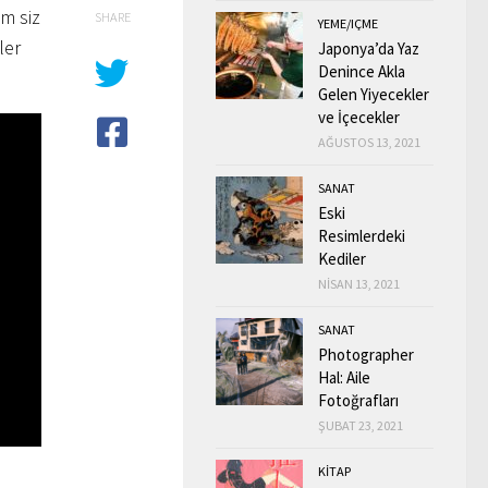
ım siz
SHARE
YEME/IÇME
ler
Japonya’da Yaz
Denince Akla
Gelen Yiyecekler
ve İçecekler
AĞUSTOS 13, 2021
SANAT
Eski
Resimlerdeki
Kediler
NISAN 13, 2021
SANAT
Photographer
Hal: Aile
Fotoğrafları
ŞUBAT 23, 2021
KİTAP