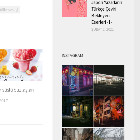
Japon Yazarların
Türkçe Çeviri
dliler ve suşi
Bekleyen
Eserleri -1-
ŞUBAT 2, 2021
INSTAGRAM
 süslü buzlaşları
2017