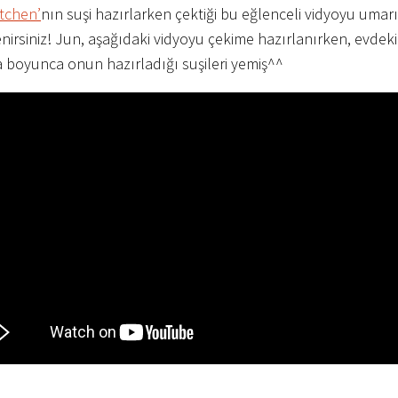
itchen’
nın suşi hazırlarken çektiği bu eğlenceli vidyoyu umar
nirsiniz! Jun, aşağıdaki vidyoyu çekime hazırlanırken, evdeki
ta boyunca onun hazırladığı suşileri yemiş^^