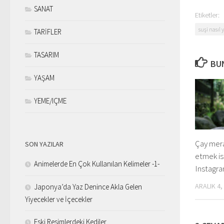
SANAT
Etiketler:
suşi nasıl y
TARİFLER
TASARIM
BUN
YAŞAM
YEME/IÇME
Çay merak
SON YAZILAR
etmek is
Animelerde En Çok Kullanılan Kelimeler -1-
Instagra
ARALIK 4,
Japonya’da Yaz Denince Akla Gelen
Yiyecekler ve İçecekler
Eski Resimlerdeki Kediler